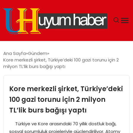
GÜNDEM
Ana Sayfa
Gündem
Kore merkezli şirket, Türkiye’deki 100 gazi torunu için 2
EKONOMI
milyon TL’lik burs bağışı yaptı
SIYASET
Kore merkezli şirket, Türkiye’deki
DÜNYA
100 gazi torunu için 2 milyon
TL’lik burs bağışı yaptı
SPOR
Türkiye ve Kore arasındaki 70 yıllık dostluk bağı,
TEKNOLOJI
sosyal sorumluluk projeleriyle güçlendiriliyor. Atomy