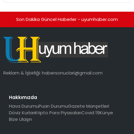
Son Dakika Güncel Haberler - uyumhaber.com
Reklam & İşbirliği:
habersonuclari@gmail.com
Hakkımızda
Hava Durumu
Puan Durumu
Gazete Manşetleri
Döviz Kurları
Kripto Para Piyasaları
Covid 19
Künye
Bize Ulaşın