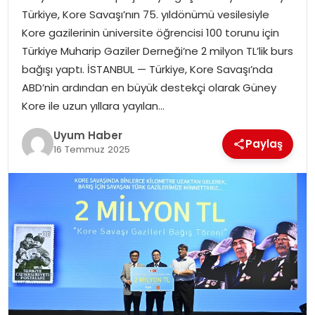
Türkiye, Kore Savaşı’nın 75. yıldönümü vesilesiyle
SAĞLIK
Kore gazilerinin üniversite öğrencisi 100 torunu için
Türkiye Muharip Gaziler Derneği’ne 2 milyon TL’lik burs
MAGAZIN
bağışı yaptı. İSTANBUL — Türkiye, Kore Savaşı’nda
ABD’nin ardından en büyük destekçi olarak Güney
YAŞAM
Kore ile uzun yıllara yayılan…
Uyum Haber
Paylaş
16 Temmuz 2025