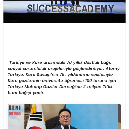
Türkiye ve Kore arasındaki 70 yıllık dostluk bağı,
sosyal sorumluluk projeleriyle güçlendiriliyor. Atomy
Türkiye, Kore Savaşı’nın 75. yıld
ö
nümü vesilesiyle
Kore gazilerinin üniversite öğrencisi 100 torunu iç
in
T
ürkiye Muharip Gaziler Derneği
’
ne 2 milyon TL
’
lik
burs bağışı yaptı.