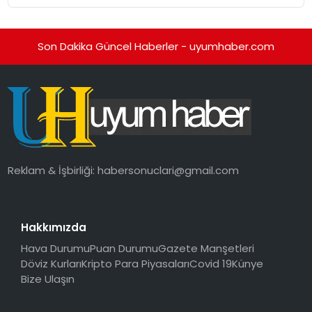
Son Dakika Güncel Haberler - uyumhaber.com
Reklam & İşbirliği:
habersonuclari@gmail.com
Hakkımızda
Hava Durumu
Puan Durumu
Gazete Manşetleri
Döviz Kurları
Kripto Para Piyasaları
Covid 19
Künye
Bize Ulaşın