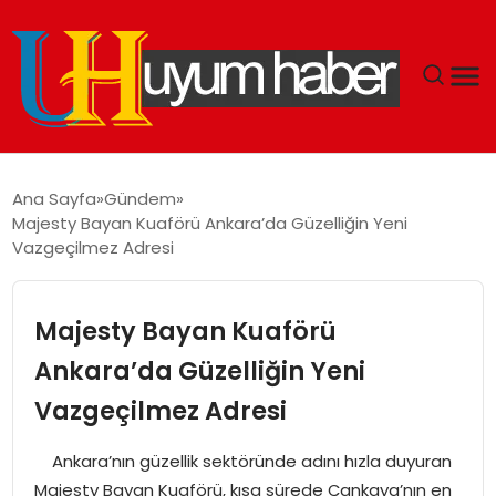
GÜNDEM
Ana Sayfa
Gündem
Majesty Bayan Kuaförü Ankara’da Güzelliğin Yeni
EKONOMI
Vazgeçilmez Adresi
SIYASET
Majesty Bayan Kuaförü
DÜNYA
Ankara’da Güzelliğin Yeni
Vazgeçilmez Adresi
SPOR
Ankara’nın güzellik sektöründe adını hızla duyuran
TEKNOLOJI
Majesty Bayan Kuaförü, kısa sürede Çankaya’nın en