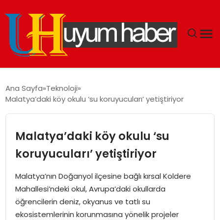
GÜNDEM
Ana Sayfa
Teknoloji
Malatya’daki köy okulu ‘su koruyucuları’ yetiştiriyor
EKONOMI
SIYASET
Malatya’daki köy okulu ‘su
koruyucuları’ yetiştiriyor
DÜNYA
Malatya’nın Doğanyol ilçesine bağlı kırsal Koldere
SPOR
Mahallesi’ndeki okul, Avrupa’daki okullarda
öğrencilerin deniz, okyanus ve tatlı su
TEKNOLOJI
ekosistemlerinin korunmasına yönelik projeler