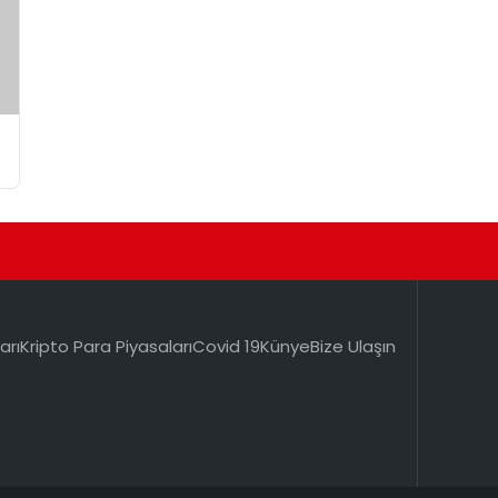
arı
Kripto Para Piyasaları
Covid 19
Künye
Bize Ulaşın