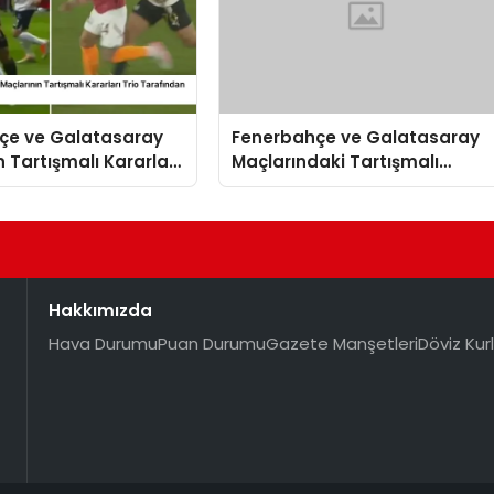
çe ve Galatasaray
Fenerbahçe ve Galatasaray
n Tartışmalı Kararları
Maçlarındaki Tartışmalı
fından Değerlendirildi
Kararlar Yorumlandı
Hakkımızda
Hava Durumu
Puan Durumu
Gazete Manşetleri
Döviz Kurl