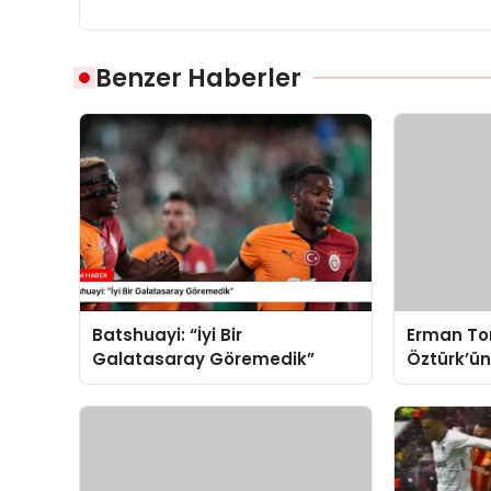
Benzer Haberler
Batshuayi: “İyi Bir
Erman To
Galatasaray Göremedik”
Öztürk’ün
Değerlend
Resmen Te