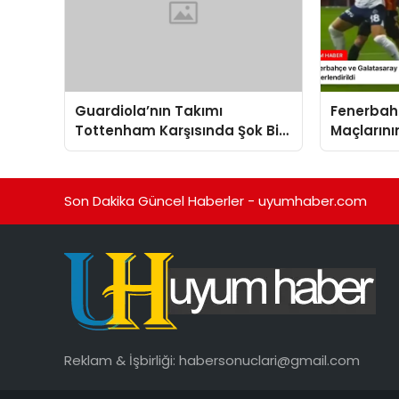
Guardiola’nın Takımı
Fenerbah
Tottenham Karşısında Şok Bir
Maçlarını
Mağlubiyet Aldı
Trio Tara
Son Dakika Güncel Haberler - uyumhaber.com
Reklam & İşbirliği:
habersonuclari@gmail.com