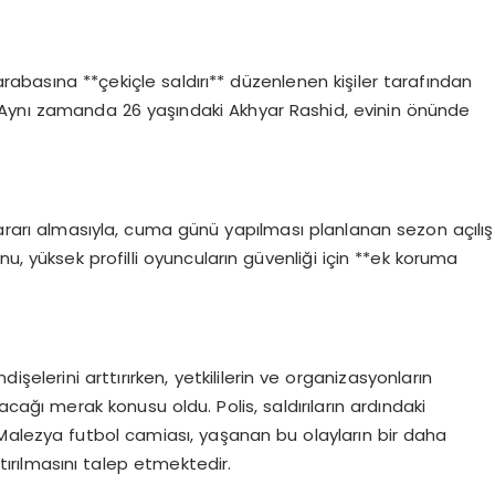
abasına **çekiçle saldırı** düzenlenen kişiler tarafından
 Aynı zamanda 26 yaşındaki Akhyar Rashid, evinin önünde
kararı almasıyla, cuma günü yapılması planlanan sezon açılış
u, yüksek profilli oyuncuların güvenliği için **ek koruma
şelerini arttırırken, yetkililerin ve organizasyonların
cağı merak konusu oldu. Polis, saldırıların ardındaki
Malezya futbol camiası, yaşanan bu olayların bir daha
tırılmasını talep etmektedir.