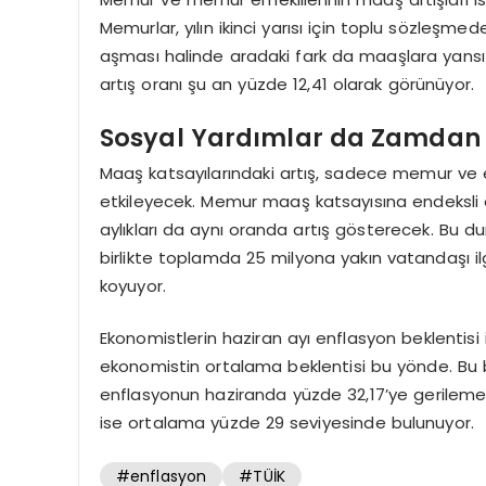
Memurlar, yılın ikinci yarısı için toplu sözleşm
aşması halinde aradaki fark da maaşlara yansıt
artış oranı şu an yüzde 12,41 olarak görünüyor.
Sosyal Yardımlar da Zamdan 
Maaş katsayılarındaki artış, sadece memur ve 
etkileyecek. Memur maaş katsayısına endeksli o
aylıkları da aynı oranda artış gösterecek. Bu d
birlikte toplamda 25 milyona yakın vatandaşı i
koyuyor.
Ekonomistlerin haziran ayı enflasyon beklentisi 
ekonomistin ortalama beklentisi bu yönde. Bu be
enflasyonun haziranda yüzde 32,17’ye gerilemesi
ise ortalama yüzde 29 seviyesinde bulunuyor.
#enflasyon
#TÜİK