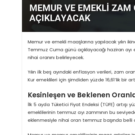
Memur ve emekli maaşlarına yapılacak yılın ikinc
Temmuz Cuma günü açıklayacağı haziran ayı enf
nihai oranını belirleyecek.
Yılın ilk beş ayındaki enflasyon verileri, zam or
Kur emeklileri için şimdiden yüzde 16,61’lik bir ar
Kesinleşen ve Beklenen Oranl
İlk 5 ayda Tüketici Fiyat Endeksi (TÜFE) artışı 
emeklilerinin temmuz ayı zammının bu seviyede
eklenmesiyle nihai oran temmuz başında belli 
Memur ve memur emeklilerinin maaş artışları is