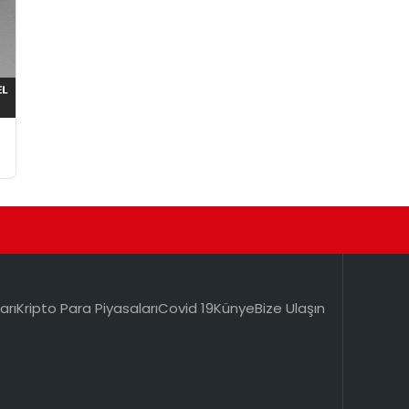
arı
Kripto Para Piyasaları
Covid 19
Künye
Bize Ulaşın