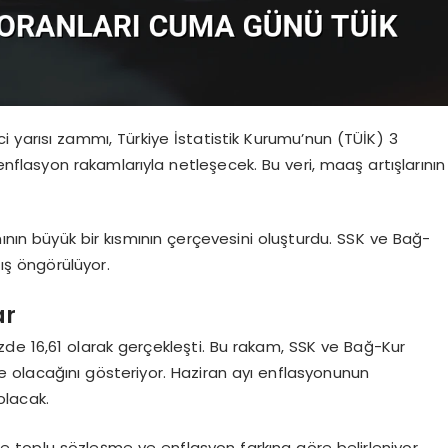
i yarısı zammı, Türkiye İstatistik Kurumu’nun (TÜİK) 3
lasyon rakamlarıyla netleşecek. Bu veri, maaş artışlarının
anının büyük bir kısmının çerçevesini oluşturdu. SSK ve Bağ-
tış öngörülüyor.
ar
yüzde 16,61 olarak gerçekleşti. Bu rakam, SSK ve Bağ-Kur
 olacağını gösteriyor. Haziran ayı enflasyonunun
olacak.
e toplu sözleşme ve enflasyon farkına göre belirleniyor.