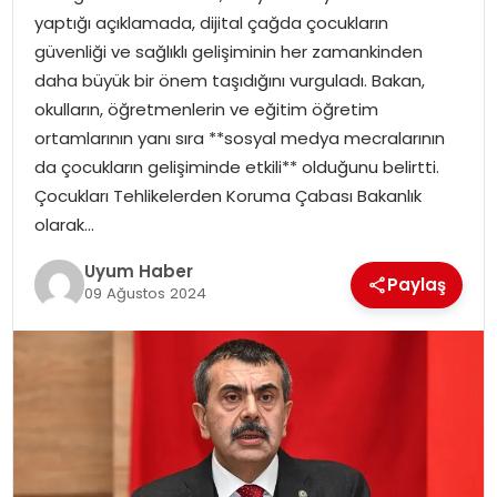
yaptığı açıklamada, dijital çağda çocukların
SAĞLIK
güvenliği ve sağlıklı gelişiminin her zamankinden
daha büyük bir önem taşıdığını vurguladı. Bakan,
MAGAZIN
okulların, öğretmenlerin ve eğitim öğretim
ortamlarının yanı sıra **sosyal medya mecralarının
YAŞAM
da çocukların gelişiminde etkili** olduğunu belirtti.
Çocukları Tehlikelerden Koruma Çabası Bakanlık
olarak…
Uyum Haber
Paylaş
09 Ağustos 2024