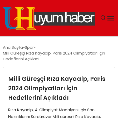
GÜNDEM
Ana Sayfa
Spor
Milli Güreşçi Rıza Kayaalp, Paris 2024 Olimpiyatları İçin
EKONOMI
Hedeflerini Açıkladı
SIYASET
Milli Güreşçi Rıza Kayaalp, Paris
DÜNYA
2024 Olimpiyatları İçin
Hedeflerini Açıkladı
SPOR
Rıza Kayaalp, 4. Olimpiyat Madalyası İçin Son
TEKNOLOJI
Hazırlıklarını Sürdürüyor Milli güreşçi Rıza Kayaalp,