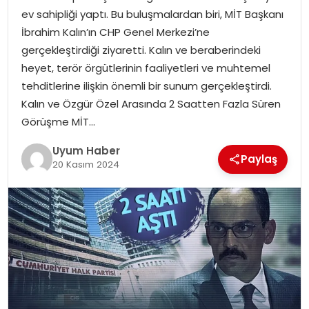
ev sahipliği yaptı. Bu buluşmalardan biri, MİT Başkanı
SAĞLIK
İbrahim Kalın’ın CHP Genel Merkezi’ne
gerçekleştirdiği ziyaretti. Kalın ve beraberindeki
MAGAZIN
heyet, terör örgütlerinin faaliyetleri ve muhtemel
tehditlerine ilişkin önemli bir sunum gerçekleştirdi.
YAŞAM
Kalın ve Özgür Özel Arasında 2 Saatten Fazla Süren
Görüşme MİT…
Uyum Haber
Paylaş
20 Kasım 2024