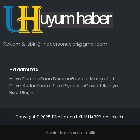
Reklam & İşbirliği:
habersonuclari@gmail.com
Hakkımızda
Hava Durumu
Puan Durumu
Gazete Manşetleri
Döviz Kurları
Kripto Para Piyasaları
Covid 19
Künye
Bize Ulaşın
Copyright © 2025 Tüm hakları UYUM HABER 'de saklıdır.
Mersin Haber
Mersin Lojistik