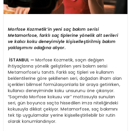
Morfose Kozmetik
’
in yeni saç bakım serisi
Metamorfose, farklı saç tiplerine y
ö
nelik alt serileri
ve kalıcı koku deneyimiyle kişiselleştirilmiş bakım
yaklaşımını odağı
na al
ıyor.
İSTANBUL —
Morfose Kozmetik, saçın değişen
ihtiyaçlarına yönelik geliştirilen yeni bakım serisi
Metamorfose’u tanıttı. Farklı saç tipleri ve kullanım
beklentilerine göre şekillenen seri, doğadan ilham alan
içerikleri bilimsel formülasyonlarla bir araya getirirken,
kullanıcı deneyiminde koku unsurunu öne çıkarıyor.
“Saçımda Morfose kokusu var” mottosuyla sunulan
seri, gün boyunca saçta hissedilen imza niteliğindeki
kokusuyla dikkat çekiyor. Metamorfose, saç bakımını
tek tip uygulamalar yerine kişiselleştirilebilir bir rutin
olarak konumlandırıyor.