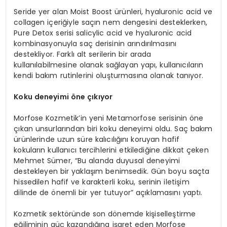
Seride yer alan Moist Boost ürünleri, hyaluronic acid ve
collagen içeriğiyle saçın nem dengesini desteklerken,
Pure Detox serisi salicylic acid ve hyaluronic acid
kombinasyonuyla saç derisinin arındırılmasını
destekliyor. Farklı alt serilerin bir arada
kullanılabilmesine olanak sağlayan yapı, kullanıcıların
kendi bakım rutinlerini oluşturmasına olanak tanıyor.
Koku deneyimi
ö
ne çıkıyor
Morfose Kozmetik’in yeni Metamorfose serisinin öne
çıkan unsurlarından biri koku deneyimi oldu. Saç bakım
ürünlerinde uzun süre kalıcılığını koruyan hafif
kokuların kullanıcı tercihlerini etkilediğine dikkat çeken
Mehmet Sümer, “Bu alanda duyusal deneyimi
destekleyen bir yaklaşım benimsedik. Gün boyu saçta
hissedilen hafif ve karakterli koku, serinin iletişim
dilinde de önemli bir yer tutuyor” açıklamasını yaptı.
Kozmetik sektöründe son dönemde kişiselleştirme
eğiliminin güç kazandığına işaret eden Morfose