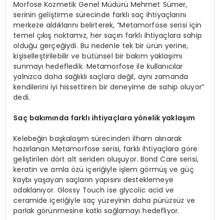
Morfose Kozmetik Genel Müdürü Mehmet Sümer,
serinin geliştirme sürecinde farklı saç ihtiyaçlarını
merkeze aldıklarını belirterek, “Metamorfose serisi için
temel çıkış noktamız, her saçın farklı ihtiyaçlara sahip
olduğu gerçeğiydi. Bu nedenle tek bir ürün yerine,
kişiselleştirilebilir ve bütünsel bir bakım yaklaşımı
sunmayı hedefledik. Metamorfose ile kullanıcılar
yalnızca daha sağlıklı saçlara değil, aynı zamanda
kendilerini iyi hissettiren bir deneyime de sahip oluyor”
dedi.
Saç bakımında farklı ihtiyaçlara y
ö
nelik yaklaşım
Kelebeğin başkalaşım sürecinden ilham alınarak
hazırlanan Metamorfose serisi, farklı ihtiyaçlara göre
geliştirilen dört alt seriden oluşuyor. Bond Care serisi,
keratin ve amla özü içeriğiyle işlem görmüş ve güç
kaybı yaşayan saçların yapısını desteklemeye
odaklanıyor. Glossy Touch ise glycolic acid ve
ceramide içeriğiyle saç yüzeyinin daha pürüzsüz ve
parlak görünmesine katkı sağlamayı hedefliyor.