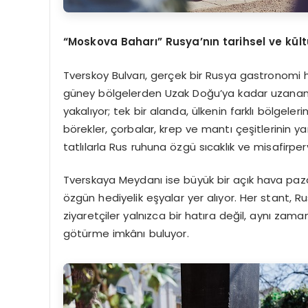
“Moskova Baharı” Rusya’nın tarihsel ve kül
Tverskoy Bulvarı, gerçek bir Rusya gastronomi h
güney bölgelerden Uzak Doğu’ya kadar uzanan nad
yakalıyor; tek bir alanda, ülkenin farklı bölgeler
börekler, çorbalar, krep ve mantı çeşitlerinin ya
tatlılarla Rus ruhuna özgü sıcaklık ve misafirper
Tverskaya Meydanı ise büyük bir açık hava paza
özgün hediyelik eşyalar yer alıyor. Her stant, Rus
ziyaretçiler yalnızca bir hatıra değil, aynı zam
götürme imkânı buluyor.