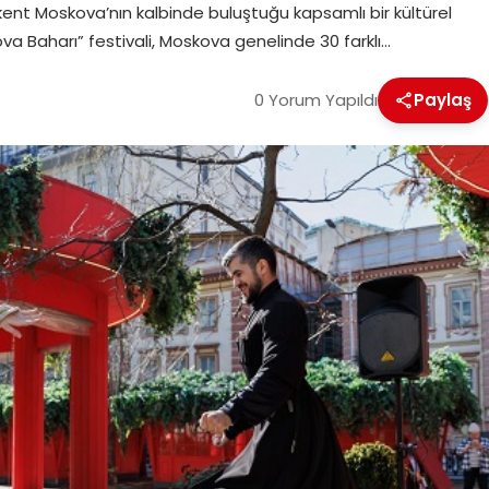
kent Moskova’nın kalbinde buluştuğu kapsamlı bir kültürel
ova Baharı” festivali, Moskova genelinde 30 farklı…
0 Yorum Yapıldı
Paylaş