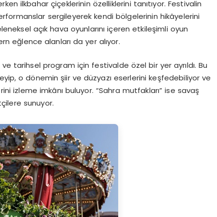
n ilkbahar çiçeklerinin özelliklerini tanıtıyor. Festivalin
erformanslar sergileyerek kendi bölgelerinin hikâyelerini
eleneksel açık hava oyunlarını içeren etkileşimli oyun
ern eğlence alanları da yer alıyor.
e tarihsel program için festivalde özel bir yer ayrıldı. Bu
yip, o dönemin şiir ve düzyazı eserlerini keşfedebiliyor ve
ini izleme imkânı buluyor. “Sahra mutfakları” ise savaş
tçilere sunuyor.