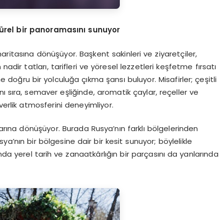
türel bir panoramasını sunuyor
aritasına dönüşüyor. Başkent sakinleri ve ziyaretçiler,
ir tatları, tarifleri ve yöresel lezzetleri keşfetme fırsatı
ine doğru bir yolculuğa çıkma şansı buluyor. Misafirler; çeşitli
nı sıra, semaver eşliğinde, aromatik çaylar, reçeller ve
verlik atmosferini deneyimliyor.
rına dönüşüyor. Burada Rusya’nın farklı bölgelerinden
ya’nın bir bölgesine dair bir kesit sunuyor; böylelikle
anda yerel tarih ve zanaatkârlığın bir parçasını da yanlarında