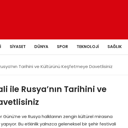
I
SIYASET
DÜNYA
SPOR
TEKNOLOJI
SAĞLIK
 Rusya’nın Tarihini ve Kültürünü Keşfetmeye Davetlisiniz
i ile Rusya’nın Tarihini ve
vetlisiniz
er Günü’ne ve Rusya halklarının zengin kültürel mirasına
apıyor. Bu etkinlik yalnızca geleneksel bir şehir festivali