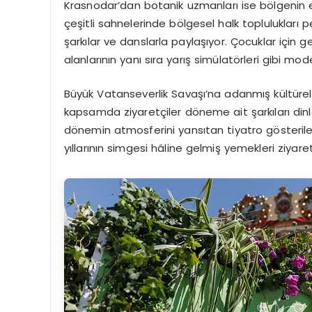
Krasnodar’dan botanik uzmanları ise bölgenin erke
çeşitli sahnelerinde bölgesel halk toplulukları p
şarkılar ve danslarla paylaşıyor. Çocuklar için g
alanlarının yanı sıra yarış simülatörleri gibi mod
Büyük Vatanseverlik Savaşı’na adanmış kültürel v
kapsamda ziyaretçiler döneme ait şarkıları dinle
dönemin atmosferini yansıtan tiyatro gösteriler
yıllarının simgesi hâline gelmiş yemekleri ziyare