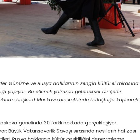
Zafer Günü’ne ve Rusya halklarının zengin kültürel mirasına
i yapıyor. Bu etkinlik yalnızca geleneksel bir şehir
leneklerin başkent Moskova’nın kalbinde buluştuğu kapsamlı
Moskova genelinde 30 farklı noktada gerçekleşiyor.
r: Büyük Vatanseverlik Savaşı sırasında nesillerin hafızası
eri, Rusya halklarının kültür çeşitliliğini deneyimleme