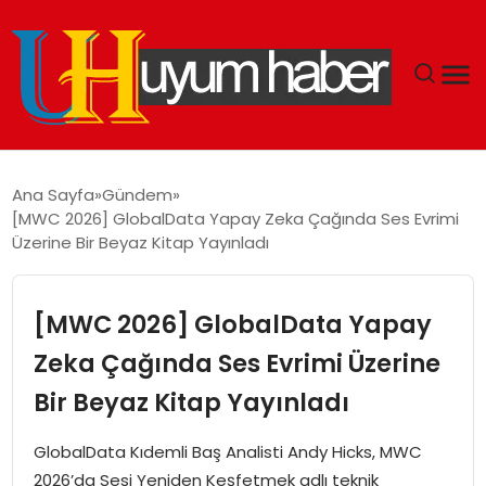
GÜNDEM
Ana Sayfa
Gündem
[MWC 2026] GlobalData Yapay Zeka Çağında Ses Evrimi
EKONOMI
Üzerine Bir Beyaz Kitap Yayınladı
SIYASET
[MWC 2026] GlobalData Yapay
DÜNYA
Zeka Çağında Ses Evrimi Üzerine
Bir Beyaz Kitap Yayınladı
SPOR
GlobalData Kıdemli Baş Analisti Andy Hicks, MWC
TEKNOLOJI
2026’da Sesi Yeniden Keşfetmek adlı teknik