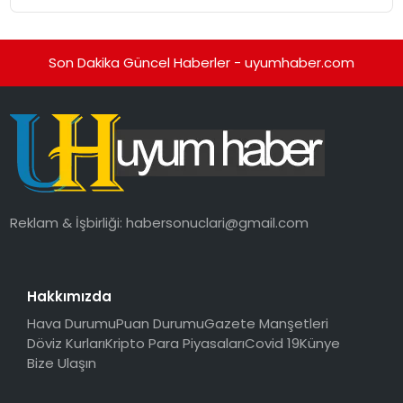
Düzenleyici Onaylarını Aldı
Son Dakika Güncel Haberler - uyumhaber.com
Reklam & İşbirliği:
habersonuclari@gmail.com
Hakkımızda
Hava Durumu
Puan Durumu
Gazete Manşetleri
Döviz Kurları
Kripto Para Piyasaları
Covid 19
Künye
Bize Ulaşın