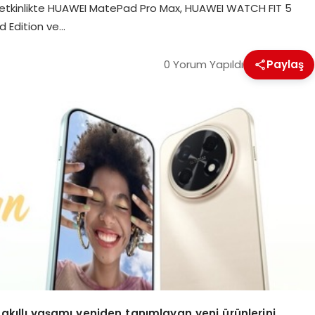
bu etkinlikte HUAWEI MatePad Pro Max, HUAWEI WATCH FIT 5
 Edition ve…
0 Yorum Yapıldı
Paylaş
kıllı yaşamı yeniden tanımlayan yeni ürünlerini