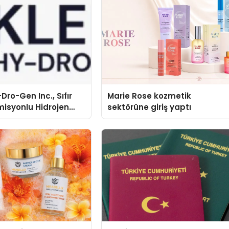
Dro-Gen Inc., Sıfır
Marie Rose kozmetik
isyonlu Hidrojen
sektörüne giriş yaptı
knolojisinde ISO ve
nleyici Onaylarını