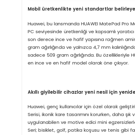
Mobil üretkenlikte yeni standartlar belirley
Huawei, bu lansmanda HUAWEI MatePad Pro Max’i 
PC seviyesinde üretkenliği ve kapsamlı yaratıc
son derece ince ve hafif yapısına rağmen amir
gram ağırlığında ve yalnızca 4,7 mm kalınlığınd
sadece 509 gram ağırlığında. Bu özellikleriyle 
en ince ve en hafif model olarak öne çıkıyor.
Akıllı giyilebilir cihazlar yeni nesil için yeni
Huawei, genç kullanıcılar için özel olarak gelişti
Serisi, ikonik kare tasarımını korurken, daha şık 
uygulanabilen ve motive edici mini egzersizlerl
Seri; bisiklet, golf, patika koşusu ve tenis gibi f