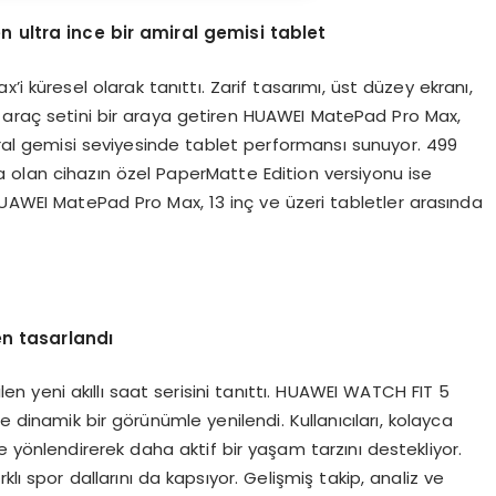
en ultra ince bir amiral gemisi tablet
küresel olarak tanıttı. Zarif tasarımı, üst düzey ekranı,
ı araç setini bir araya getiren HUAWEI MatePad Pro Max,
al gemisi seviyesinde tablet performansı sunuyor. 499
a olan cihazın özel PaperMatte Edition versiyonu ise
HUAWEI MatePad Pro Max, 13 inç ve üzeri tabletler arasında
den tasarlandı
rilen yeni akıllı saat serisini tanıttı. HUAWEI WATCH FIT 5
ve dinamik bir görünümle yenilendi. Kullanıcıları, kolayca
e yönlendirerek daha aktif bir yaşam tarzını destekliyor.
arklı spor dallarını da kapsıyor. Gelişmiş takip, analiz ve