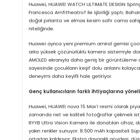
Huawei, HUAWEI WATCH ULTIMATE DESIGN Spring E
Francesca Amfitheatrof ile işbirliği yaptı. Baha
doğal pırlanta ve elmas kesim safir cama sahip o
niteliğinde.
Huawei ayrıca yeni premium amiral gemisi çocuk
arka yüksek çözünürlüklü kamera sistemiyle donat
AMOLED ekranıyla daha geniş bir görüntüleme ala
sayesinde çocukların keşif dolu anlarını kolayc
deneyimi daha keyifli hale getiriyor.
Genç kullanıcıların farklı ihtiyaçlarına yöne
Huawei, HUAWEI nova 15 Max’i resmi olarak piya
zamanda net ve kaliteli fotoğraflar çekmek iste
RYYB Ultra Vision Kamera ile donatılan cihaz, düş
yakın renkler sunuyor. 8.500 mAh kapasiteli Süper
ortadan kaldırıyor. Ekstra dayanıklı gövdesi, d