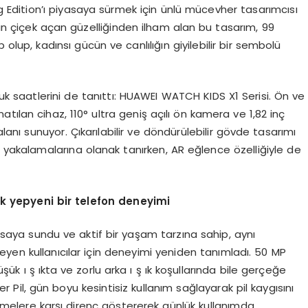
dition’ı piyasaya sürmek için ünlü mücevher tasarımcısı
rın çiçek açan güzelliğinden ilham alan bu tasarım, 99
lup, kadınsı gücün ve canlılığın giyilebilir bir sembolü
 saatlerini de tanıttı: HUAWEI WATCH KIDS X1 Serisi. Ön ve
ılan cihaz, 110° ultra geniş açılı ön kamera ve 1,82 inç
nı sunuyor. Çıkarılabilir ve döndürülebilir gövde tasarımı
a yakalamalarına olanak tanırken, AR eğlence özelliğiyle de
lik yepyeni bir telefon deneyimi
saya sundu ve aktif bir yaşam tarzına sahip, aynı
yen kullanıcılar için deneyimi yeniden tanımladı. 50 MP
ük ı ş ıkta ve zorlu arka ı ş ık koşullarında bile gerçeğe
 Pil, gün boyu kesintisiz kullanım sağlayarak pil kaygısını
üşmelere karşı direnç göstererek günlük kullanımda