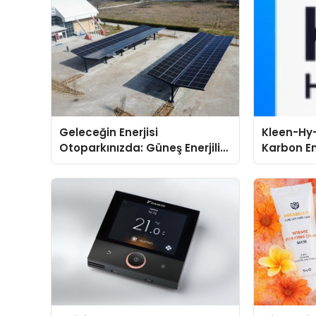
Geleceğin Enerjisi
Kleen-Hy-
Otoparkınızda: Güneş Enerjili
Karbon Em
Carport (Solar Otopark)
Isıtma Te
Nedir?
TSSA Düze
Aldı