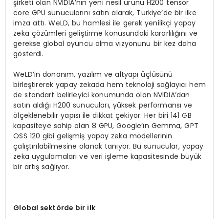
şirketi olan NVIDIA’nın yeni nesil ürünü H200 tensor
core GPU sunucularını satın alarak, Türkiye’de bir ilke
imza attı. WeLD, bu hamlesi ile gerek yenilikçi yapay
zeka çözümleri geliştirme konusundaki kararlılığını ve
gerekse global oyuncu olma vizyonunu bir kez daha
gösterdi.
WeLD’in donanım, yazılım ve altyapı üçlüsünü
birleştirerek yapay zekada hem teknoloji sağlayıcı hem
de standart belirleyici konumunda olan NVIDIA’dan
satın aldığı H200 sunucuları, yüksek performansı ve
ölçeklenebilir yapısı ile dikkat çekiyor. Her biri 141 GB
kapasiteye sahip olan 8 GPU, Google’ın Gemma, GPT
OSS 120 gibi gelişmiş yapay zeka modellerinin
çalıştırılabilmesine olanak tanıyor. Bu sunucular, yapay
zeka uygulamaları ve veri işleme kapasitesinde büyük
bir artış sağlıyor.
Global sektörde bir ilk