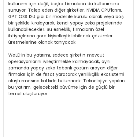
kullanımı için değil, başka firmaların da kullanımına
sunuyor. Talep eden diğer şirketler, NVIDIA GPU’larını,
GPT OSS 120 gibi bir model ile kurulu olarak veya boş
bir şekilde kiralayarak, kendi yapay zeka projelerinde
kullanabilecekler. Bu esneklik, firmaların özel
ihtiyaçlarına göre kişiselleştirilebilecek çözümler
üretmelerine olanak tanıyacak.
WeLD’in bu yatırımı, sadece şirketin mevcut
operasyonlarını iyileştirmekle kalmayacak, aynı
zamanda yapay zeka tabanlı çözüm arayan diğer
firmalar için de fırsat yaratarak yenilikçilik ekosistemi
oluşturmasına katkıda bulunacak. Teknolojiye yapılan
bu yatırım, gelecekteki büyüme için de güçlü bir
temel oluşturuyor.