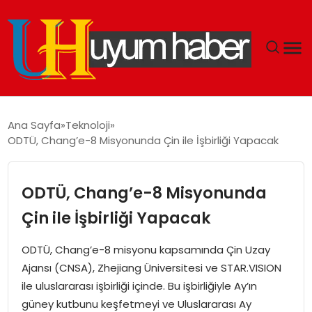
GÜNDEM
Ana Sayfa
Teknoloji
ODTÜ, Chang’e-8 Misyonunda Çin ile İşbirliği Yapacak
EKONOMI
SIYASET
ODTÜ, Chang’e-8 Misyonunda
Çin ile İşbirliği Yapacak
DÜNYA
ODTÜ, Chang’e-8 misyonu kapsamında Çin Uzay
SPOR
Ajansı (CNSA), Zhejiang Üniversitesi ve STAR.VISION
ile uluslararası işbirliği içinde. Bu işbirliğiyle Ay’ın
TEKNOLOJI
güney kutbunu keşfetmeyi ve Uluslararası Ay