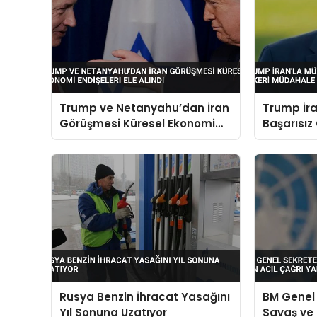
Trump ve Netanyahu’dan İran
Trump İra
Görüşmesi Küresel Ekonomi
Başarısız
Endişeleri Ele Alındı
Müdahale 
Rusya Benzin İhracat Yasağını
BM Genel 
Yıl Sonuna Uzatıyor
Savaş ve İ