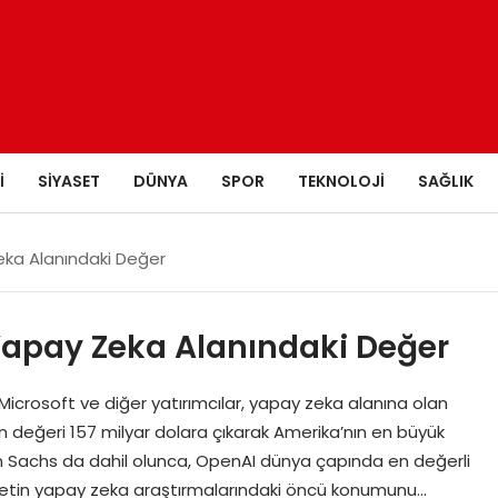
I
SIYASET
DÜNYA
SPOR
TEKNOLOJI
SAĞLIK
eka Alanındaki Değer
Yapay Zeka Alanındaki Değer
Microsoft ve diğer yatırımcılar, yapay zeka alanına olan
in değeri 157 milyar dolara çıkarak Amerika’nın en büyük
man Sachs da dahil olunca, OpenAI dünya çapında en değerli
şirketin yapay zeka araştırmalarındaki öncü konumunu…