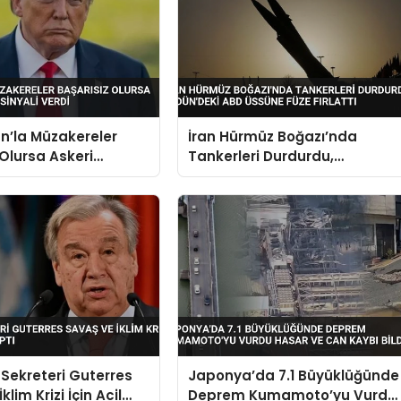
n’la Müzakereler
İran Hürmüz Boğazı’nda
 Olursa Askeri
Tankerleri Durdurdu,
Sinyali Verdi
Ürdün’deki ABD Üssüne Füze
Fırlattı
Sekreteri Guterres
Japonya’da 7.1 Büyüklüğünde
klim Krizi İçin Acil
Deprem Kumamoto’yu Vurdu