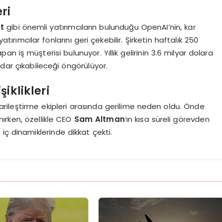
ri
ft
gibi önemli yatırımcıların bulunduğu OpenAI’nin, kar
mcılar fonlarını geri çekebilir. Şirketin haftalık 250
an iş müşterisi bulunuyor. Yıllık gelirinin 3.6 milyar dolara
adar çıkabileceği öngörülüyor.
iklikleri
icarileştirme ekipleri arasında gerilime neden oldu. Önde
nırken, özellikle CEO
Sam Altman
‘ın kısa süreli görevden
in iç dinamiklerinde dikkat çekti.