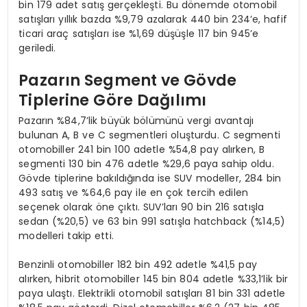
bin 179 adet satış gerçekleşti. Bu dönemde otomobil
satışları yıllık bazda %9,79 azalarak 440 bin 234’e, hafif
ticari araç satışları ise %1,69 düşüşle 117 bin 945’e
geriledi.
Pazarın Segment ve Gövde
Tiplerine Göre Dağılımı
Pazarın %84,7’lik büyük bölümünü vergi avantajı
bulunan A, B ve C segmentleri oluşturdu. C segmenti
otomobiller 241 bin 100 adetle %54,8 pay alırken, B
segmenti 130 bin 476 adetle %29,6 paya sahip oldu.
Gövde tiplerine bakıldığında ise SUV modeller, 284 bin
493 satış ve %64,6 pay ile en çok tercih edilen
seçenek olarak öne çıktı. SUV’ları 90 bin 216 satışla
sedan (%20,5) ve 63 bin 991 satışla hatchback (%14,5)
modelleri takip etti.
Benzinli otomobiller 182 bin 492 adetle %41,5 pay
alırken, hibrit otomobiller 145 bin 804 adetle %33,1’lik bir
paya ulaştı. Elektrikli otomobil satışları 81 bin 331 adetle