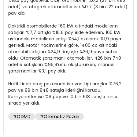
%18,5 pay gösterdi. Dizel otomobiller %6,2 (27 bin 485
adet) ve otogazlı otomobiller ise %0,7 (3 bin 122 adet)
pay aldı.
Elektrikli otomobillerde 160 kW altındaki modellerin
satışları %7,7 artışla %16,6 pay elde ederken, 160 kW
üstündeki modellerin satışı %54,1 azalarak %1,9 paya
geriledi. Motor hacimlerine göre, 1400 cc altındaki
otomobil satışları %24,9 düşüşle %26,9 paya sahip
oldu. Otomatik şanzımanlı otomobiller, 426 bin 740
adetle satışların %96,9’unu oluştururken, manuel
şanzımanlılar %3,1 pay aldı.
Hafif ticari araç pazarında ise van tipi araçlar %76,2
pay ve 89 bin 848 satışla liderliğini korudu.
Kamyonetler ise %9 pay ve 10 bin 618 satışla ikinci
sırada yer aldı.
#ODMD
#Otomotiv Pazarı