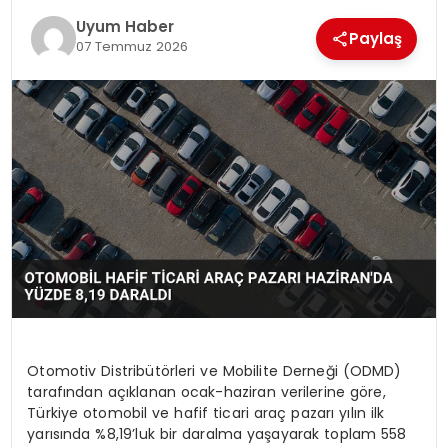
Uyum Haber
SAĞLIK
Paylaş
07 Temmuz 2026
MAGAZIN
YAŞAM
Otomotiv Distribütörleri ve Mobilite Derneği (ODMD)
tarafından açıklanan ocak-haziran verilerine göre,
Türkiye otomobil ve hafif ticari araç pazarı yılın ilk
yarısında %8,19’luk bir daralma yaşayarak toplam 558