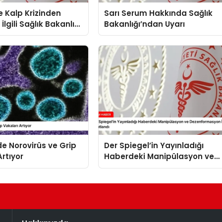
 Kalp Krizinden
Sarı Serum Hakkında Sağlık
İlgili Sağlık Bakanlığı
Bakanlığı’ndan Uyarı
sı
’de Norovirüs ve Grip
Der Spiegel’in Yayınladığı
Artıyor
Haberdeki Manipülasyon ve
Dezenformasyon İddiaları
Yanıtlandı