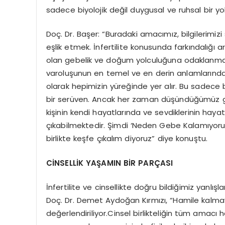
sadece biyolojik değil duygusal ve ruhsal bir yo
Doç. Dr. Başer: “Buradaki amacımız, bilgilerimi
eşlik etmek. İnfertilite konusunda farkındalığı 
olan gebelik ve doğum yolculuğuna odaklanmak 
varoluşunun en temel ve en derin anlamlarında
olarak hepimizin yüreğinde yer alır. Bu sadece 
bir serüven. Ancak her zaman düşündüğümüz gibi
kişinin kendi hayatlarında ve sevdiklerinin hayatl
çıkabilmektedir. Şimdi ‘Neden Gebe Kalamıyoruz
birlikte keşfe çıkalım diyoruz” diye konuştu.
CİNSELLİK YAŞAMIN BİR PARÇASI
İnfertilite ve cinsellikte doğru bildiğimiz yanlı
Doç. Dr. Demet Aydoğan Kırmızı, “Hamile kalmaya
değerlendiriliyor.Cinsel birlikteliğin tüm amacı 