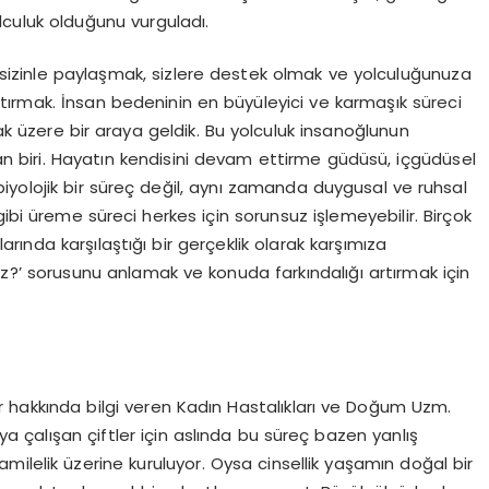
lculuk olduğunu vurguladı.
zi sizinle paylaşmak, sizlere destek olmak ve yolculuğunuza
artırmak. İnsan bedeninin en büyüleyici ve karmaşık süreci
üzere bir araya geldik. Bu yolculuk insanoğlunun
n biri. Hayatın kendisini devam ettirme güdüsü, içgüdüsel
biyolojik bir süreç değil, aynı zamanda duygusal ve ruhsal
 üreme süreci herkes için sorunsuz işlemeyebilir. Birçok
arında karşılaştığı bir gerçeklik olarak karşımıza
?’ sorusunu anlamak ve konuda farkındalığı artırmak için
şlar hakkında bilgi veren Kadın Hastalıkları ve Doğum Uzm.
 çalışan çiftler için aslında bu süreç bazen yanlış
hamilelik üzerine kuruluyor. Oysa cinsellik yaşamın doğal bir