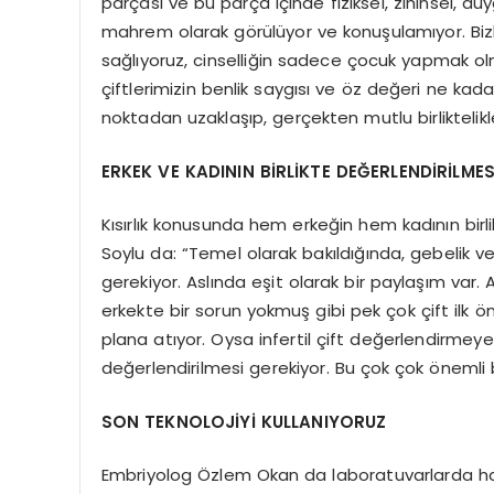
parçası ve bu parça içinde fiziksel, zihinsel, 
mahrem olarak görülüyor ve konuşulamıyor. Bizl
sağlıyoruz, cinselliğin sadece çocuk yapmak 
çiftlerimizin benlik saygısı ve öz değeri ne kadar
noktadan uzaklaşıp, gerçekten mutlu birliktelikl
ERKEK VE KADININ BİRLİKTE DEĞERLENDİRİLME
Kısırlık konusunda hem erkeğin hem kadının birli
Soylu da: “Temel olarak bakıldığında, gebelik 
gerekiyor. Aslında eşit olarak bir paylaşım var
erkekte bir sorun yokmuş gibi pek çok çift ilk ö
plana atıyor. Oysa infertil çift değerlendirmeye
değerlendirilmesi gerekiyor. Bu çok çok önemli bi
SON TEKNOLOJİYİ KULLANIYORUZ
Embriyolog Özlem Okan da laboratuvarlarda hangi 