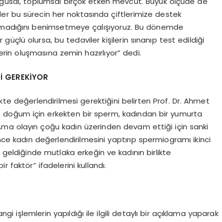
duygusal, toplumsal birçok etken mevcut. Büyük ölçüde de
er bu sürecin her noktasında çiftlerimize destek
olmadığını benimsetmeye çalışıyoruz. Bu dönemde
 güçlü olursa, bu tedaviler kişilerin sınanıp test edildiği
erin oluşmasına zemin hazırlıyor” dedi.
Sİ GEREKİYOR
kte değerlendirilmesi gerektiğini belirten Prof. Dr. Ahmet
ve doğum için erkekten bir sperm, kadından bir yumurta
. Ama olayın çoğu kadın üzerinden devam ettiği için sanki
nce kadın değerlendirilmesini yaptırıp spermiogramı ikinci
 geldiğinde mutlaka erkeğin ve kadının birlikte
r faktör” ifadelerini kullandı.
işlemlerin yapıldığı ile ilgili detaylı bir açıklama yaparak