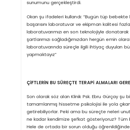
sunumunu gerçekleştirdi.
Okan şu ifadeleri kullandı: “Bugün tüp bebekte
başarısını laboratuvar ve ekipman kalitesi fazla
laboratuvarımızı en son teknolojiyle donatarak
şartlarımızı sağladığımızdan hergün emin olarak
laboratuvarında süreçle ilgili ihtiyaç duyulan b
yapmaktayız”
ÇİFTLERİN BU SÜREÇTE TERAPİ ALMALARI GER
Son olarak söz alan Klinik Psk. Ebru Gürçay şu bil
tamamlanmış hissetme psikolojisi ile yola çıka
getirebiliyorlar. Peki ama bu süreçte neleri u
ne kadar kendimize şefkat gösteriyoruz? Tüm b
Hele de ortada bir sorun olduğu öğrenildiğinde.