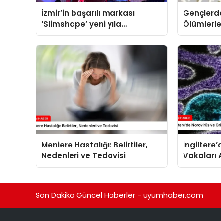
İzmir’in başarılı markası
Gençlerde
‘Slimshape’ yeni yıla
Ölümlerle 
müjdelerle girdi!
Açıklama
Meniere Hastalığı: Belirtiler,
İngiltere
Nedenleri ve Tedavisi
Vakaları 
Son Dakika Güncel Haberler - uyumhaber.com