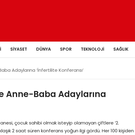
I
SIYASET
DÜNYA
SPOR
TEKNOLOJI
SAĞLIK
ba Adaylarına ‘İnfertilite Konferansı’
de Anne-Baba Adaylarına
nesi, çocuk sahibi olmak isteyip olamayan çiftlere ‘2.
klaşık 2 saat süren konferans yoğun ilgi gördü. Her 100 kişiden