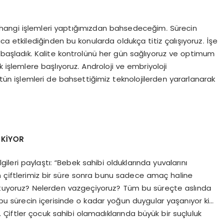
 hangi işlemleri yaptığımızdan bahsedeceğim. Sürecin
ca etkilediğinden bu konularda oldukça titiz çalışıyoruz. İşe
 başladık. Kalite kontrolünü her gün sağlıyoruz ve optimum
 işlemlere başlıyoruz. Androloji ve embriyoloji
ütün işlemleri de bahsettiğimiz teknolojilerden yararlanarak
EKİYOR
gileri paylaştı: “Bebek sahibi olduklarında yuvalarını
n çiftlerimiz bir süre sonra bunu sadece amaç haline
nutuyoruz? Nelerden vazgeçiyoruz? Tüm bu süreçte aslında
u sürecin içerisinde o kadar yoğun duygular yaşanıyor ki…
 Çiftler çocuk sahibi olamadıklarında büyük bir suçluluk