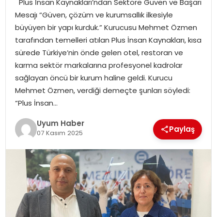
Plus İnsan Kaynakları’ndan Sektöre Güven ve Başarı
SAĞLIK
Mesajı “Güven, çözüm ve kurumsallık ilkesiyle
büyüyen bir yapı kurduk.” Kurucusu Mehmet Özmen
MAGAZIN
tarafından temelleri atılan Plus İnsan Kaynakları, kısa
sürede Türkiye’nin önde gelen otel, restoran ve
YAŞAM
karma sektör markalarına profesyonel kadrolar
sağlayan öncü bir kurum haline geldi. Kurucu
Mehmet Özmen, verdiği demeçte şunları söyledi:
“Plus İnsan…
Uyum Haber
Paylaş
07 Kasım 2025