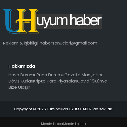
Reklam & İşbirliği:
habersonuclari@gmail.com
Hakkımızda
Hava Durumu
Puan Durumu
Gazete Manşetleri
Döviz Kurları
Kripto Para Piyasaları
Covid 19
Künye
Bize Ulaşın
Copyright © 2025 Tüm hakları UYUM HABER 'de saklıdır.
Mersin Haber
Mersin Lojistik