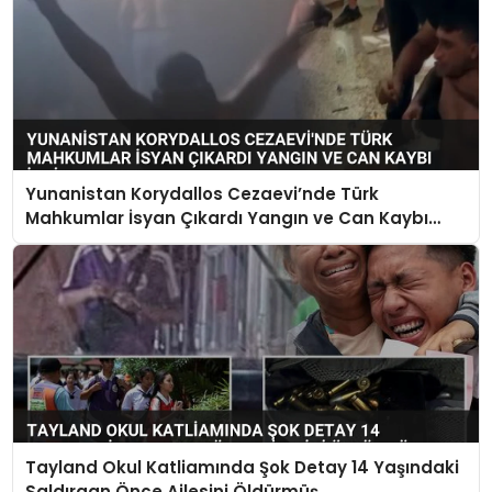
Yunanistan Korydallos Cezaevi’nde Türk
Mahkumlar İsyan Çıkardı Yangın ve Can Kaybı
İddiaları Var
Tayland Okul Katliamında Şok Detay 14 Yaşındaki
Saldırgan Önce Ailesini Öldürmüş