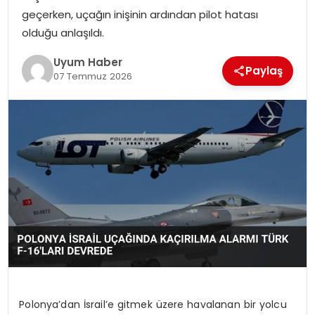
geçerken, uçağın inişinin ardından pilot hatası
SAĞLIK
olduğu anlaşıldı.
MAGAZIN
Uyum Haber
Paylaş
07 Temmuz 2026
YAŞAM
Polonya’dan İsrail’e gitmek üzere havalanan bir yolcu