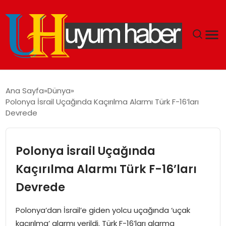
GÜNDEM
Ana Sayfa
Dünya
Polonya İsrail Uçağında Kaçırılma Alarmı Türk F-16’ları
EKONOMI
Devrede
SIYASET
Polonya İsrail Uçağında
DÜNYA
Kaçırılma Alarmı Türk F-16’ları
Devrede
SPOR
Polonya’dan İsrail’e giden yolcu uçağında ‘uçak
TEKNOLOJI
kaçırılma’ alarmı verildi. Türk F-16’ları alarma