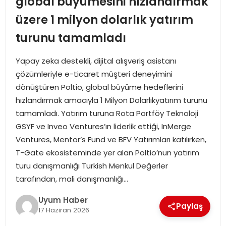
global büyümesini hızlandırmak
SAĞLIK
üzere 1 milyon dolarlık yatırım
turunu tamamladı
MAGAZIN
Yapay zeka destekli, dijital alışveriş asistanı
YAŞAM
çözümleriyle e-ticaret müşteri deneyimini
dönüştüren Poltio, global büyüme hedeflerini
hızlandırmak amacıyla 1 Milyon Dolarlıkyatırım turunu
tamamladı. Yatırım turuna Rota Portföy Teknoloji
GSYF ve Inveo Ventures’ın liderlik ettiği, InMerge
Ventures, Mentor’s Fund ve BFV Yatırımları katılırken,
T-Gate ekosisteminde yer alan Poltio’nun yatırım
turu danışmanlığı Turkish Menkul Değerler
tarafından, mali danışmanlığı…
Uyum Haber
Paylaş
17 Haziran 2026