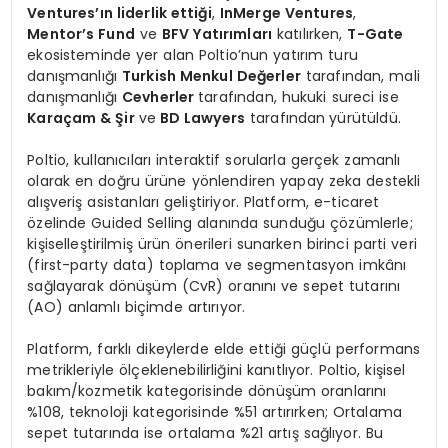
Ventures’ın liderlik ettiği
,
InMerge Ventures
,
Mentor’s Fund
ve
BFV Yatırımları
katılırken,
T-Gate
ekosisteminde yer alan Poltio’nun yatırım turu
danışmanlığı
Turkish Menkul Değerler
tarafından, mali
danışmanlığı
Cevherler
tarafından, hukuki sureci ise
Karaçam & Şir
ve
BD Lawyers
tarafından
yürütüldü.
Poltio, kullanıcıları interaktif sorularla gerçek zamanlı
olarak en doğru ürüne yönlendiren yapay zeka destekli
alışveriş asistanları geliştiriyor. Platform, e-ticaret
özelinde Guided Selling alanında sunduğu çözümlerle;
kişiselleştirilmiş ürün önerileri sunarken birinci parti veri
(first-party data) toplama ve segmentasyon imkânı
sağlayarak dönüşüm (CvR) oranını ve sepet tutarını
(AO) anlamlı biçimde artırıyor.
Platform, farklı dikeylerde elde ettiği güçlü performans
metrikleriyle ölçeklenebilirliğini kanıtlıyor. Poltio, kişisel
bakım/kozmetik kategorisinde dönüşüm oranlarını
%108, teknoloji kategorisinde %51 artırırken; Ortalama
sepet tutarında ise ortalama %21 artış sağlıyor. Bu