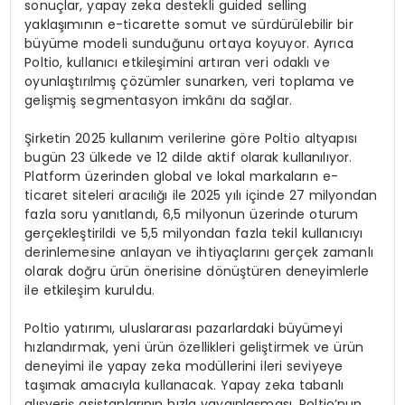
sonuçlar, yapay zeka destekli guided selling
yaklaşımının e-ticarette somut ve sürdürülebilir bir
büyüme modeli sunduğunu ortaya koyuyor. Ayrıca
Poltio, kullanıcı etkileşimini artıran veri odaklı ve
oyunlaştırılmış çözümler sunarken, veri toplama ve
gelişmiş segmentasyon imkânı da sağlar.
Şirketin 2025 kullanım verilerine göre Poltio altyapısı
bugün 23 ülkede ve 12 dilde aktif olarak kullanılıyor.
Platform üzerinden global ve lokal markaların e-
ticaret siteleri aracılığı ile 2025 yılı içinde 27 milyondan
fazla soru yanıtlandı, 6,5 milyonun üzerinde oturum
gerçekleştirildi ve 5,5 milyondan fazla tekil kullanıcıyı
derinlemesine anlayan ve ihtiyaçlarını gerçek zamanlı
olarak doğru ürün önerisine dönüştüren deneyimlerle
ile etkileşim kuruldu.
Poltio yatırımı, uluslararası pazarlardaki büyümeyi
hızlandırmak, yeni ürün özellikleri geliştirmek ve ürün
deneyimi ile yapay zeka modüllerini ileri seviyeye
taşımak amacıyla kullanacak. Yapay zeka tabanlı
alışveriş asistanlarının hızla yaygınlaşması, Poltio’nun