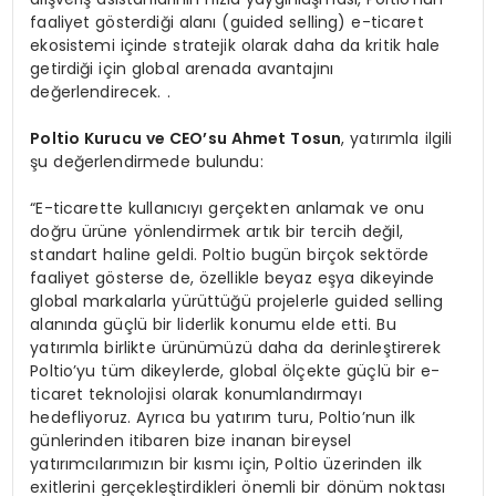
faaliyet gösterdiği alanı (guided selling) e-ticaret
ekosistemi içinde stratejik olarak daha da kritik hale
getirdiği için global arenada avantajını
değerlendirecek. .
Poltio Kurucu ve CEO’su Ahmet Tosun
, yatırımla ilgili
şu değerlendirmede bulundu:
“E-ticarette kullanıcıyı gerçekten anlamak ve onu
doğru ürüne yönlendirmek artık bir tercih değil,
standart haline geldi. Poltio bugün birçok sektörde
faaliyet gösterse de, özellikle beyaz eşya dikeyinde
global markalarla yürüttüğü projelerle guided selling
alanında güçlü bir liderlik konumu elde etti. Bu
yatırımla birlikte ürünümüzü daha da derinleştirerek
Poltio’yu tüm dikeylerde, global ölçekte güçlü bir e-
ticaret teknolojisi olarak konumlandırmayı
hedefliyoruz. Ayrıca bu yatırım turu, Poltio’nun ilk
günlerinden itibaren bize inanan bireysel
yatırımcılarımızın bir kısmı için, Poltio üzerinden ilk
exitlerini gerçekleştirdikleri önemli bir dönüm noktası