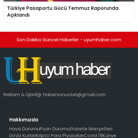
Türkiye Pasaportu Gücü Temmuz Raporunda
Açıklandı
Son Dakika Güncel Haberler - uyumhaber.com
Reklam & İşbirliği:
habersonuclari@gmail.com
Hakkımızda
Hava Durumu
Puan Durumu
Gazete Manşetleri
Döviz Kurları
Kripto Para Piyasaları
Covid 19
Künye