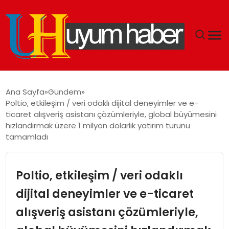
GÜNDEM
Ana Sayfa
Gündem
Poltio, etkileşim / veri odaklı dijital deneyimler ve e-
EKONOMI
ticaret alışveriş asistanı çözümleriyle, global büyümesini
hızlandırmak üzere 1 milyon dolarlık yatırım turunu
tamamladı
SIYASET
DÜNYA
Poltio, etkileşim / veri odaklı
SPOR
dijital deneyimler ve e-ticaret
alışveriş asistanı çözümleriyle,
TEKNOLOJI