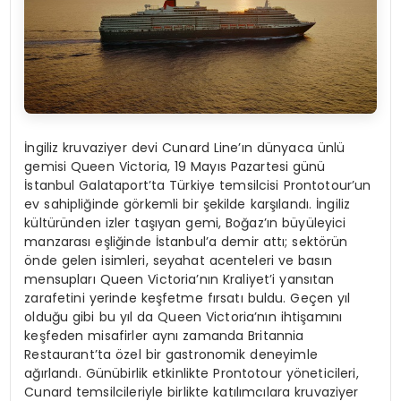
İngiliz kruvaziyer devi Cunard Line’ın dünyaca ünlü
gemisi Queen Victoria, 19 Mayıs Pazartesi günü
İstanbul Galataport’ta Türkiye temsilcisi Prontotour’un
ev sahipliğinde görkemli bir şekilde karşılandı. İngiliz
kültüründen izler taşıyan gemi, Boğaz’ın büyüleyici
manzarası eşliğinde İstanbul’a demir attı; sektörün
önde gelen isimleri, seyahat acenteleri ve basın
mensupları Queen Victoria’nın Kraliyet’i yansıtan
zarafetini yerinde keşfetme fırsatı buldu. Geçen yıl
olduğu gibi bu yıl da Queen Victoria’nın ihtişamını
keşfeden misafirler aynı zamanda Britannia
Restaurant’ta özel bir gastronomik deneyimle
ağırlandı. Günübirlik etkinlikte Prontotour yöneticileri,
Cunard temsilcileriyle birlikte katılımcılara kruvaziyer