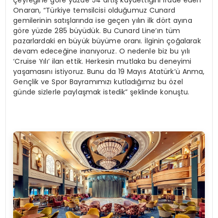
çeyreğine göre yüzde 54 artış kaydettiğini ifade eden
Onaran, “Türkiye temsilcisi olduğumuz Cunard
gemilerinin satışlarında ise geçen yılın ilk dört ayına
göre yüzde 285 büyüdük. Bu Cunard Line’ın tüm
pazarlardaki en büyük büyüme oranı. İlginin çoğalarak
devam edeceğine inanıyoruz. O nedenle biz bu yılı
‘Cruise Yılı’ ilan ettik. Herkesin mutlaka bu deneyimi
yaşamasını istiyoruz. Bunu da 19 Mayıs Atatürk’ü Anma,
Gençlik ve Spor Bayramımızı kutladığımız bu özel
günde sizlerle paylaşmak istedik” şeklinde konuştu.