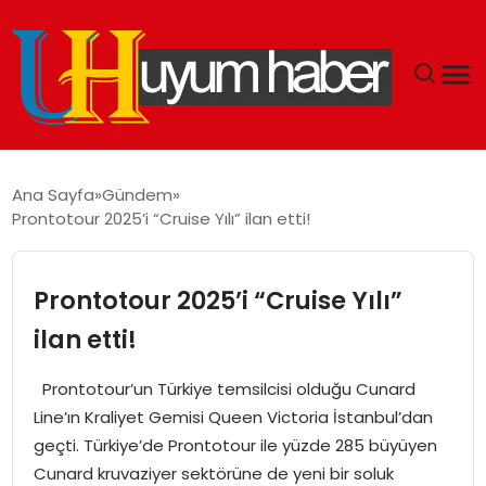
GÜNDEM
Ana Sayfa
Gündem
Prontotour 2025’i “Cruise Yılı” ilan etti!
EKONOMI
SIYASET
Prontotour 2025’i “Cruise Yılı”
ilan etti!
DÜNYA
Prontotour’un Türkiye temsilcisi olduğu Cunard
SPOR
Line’ın Kraliyet Gemisi Queen Victoria İstanbul’dan
geçti. Türkiye’de Prontotour ile yüzde 285 büyüyen
TEKNOLOJI
Cunard kruvaziyer sektörüne de yeni bir soluk