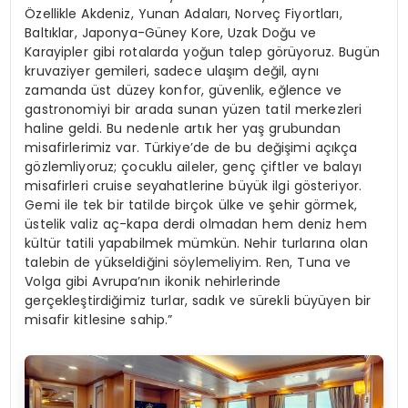
Özellikle Akdeniz, Yunan Adaları, Norveç Fiyortları,
Baltıklar, Japonya-Güney Kore, Uzak Doğu ve
Karayipler gibi rotalarda yoğun talep görüyoruz. Bugün
kruvaziyer gemileri, sadece ulaşım değil, aynı
zamanda üst düzey konfor, güvenlik, eğlence ve
gastronomiyi bir arada sunan yüzen tatil merkezleri
haline geldi. Bu nedenle artık her yaş grubundan
misafirlerimiz var. Türkiye’de de bu değişimi açıkça
gözlemliyoruz; çocuklu aileler, genç çiftler ve balayı
misafirleri cruise seyahatlerine büyük ilgi gösteriyor.
Gemi ile tek bir tatilde birçok ülke ve şehir görmek,
üstelik valiz aç-kapa derdi olmadan hem deniz hem
kültür tatili yapabilmek mümkün. Nehir turlarına olan
talebin de yükseldiğini söylemeliyim. Ren, Tuna ve
Volga gibi Avrupa’nın ikonik nehirlerinde
gerçekleştirdiğimiz turlar, sadık ve sürekli büyüyen bir
misafir kitlesine sahip.”