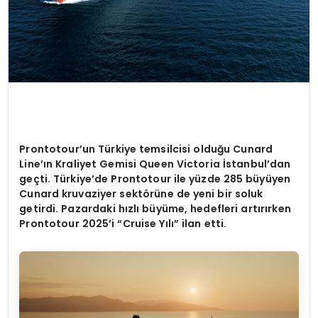
Prontotour
’
un Türkiye temsilcisi olduğu Cunard
Line’ın Kraliyet Gemisi Queen Victoria İstanbul
’
dan
geç
ti. T
ürkiye
’
de Prontotour ile yüzde 285 büyüyen
Cunard kruvaziyer sekt
ö
rüne de yeni bir soluk
getirdi. Pazardaki hızlı büyüme, hedefleri artırırken
Prontotour 2025
’
i
“
Cruise Y
ılı” ilan etti.