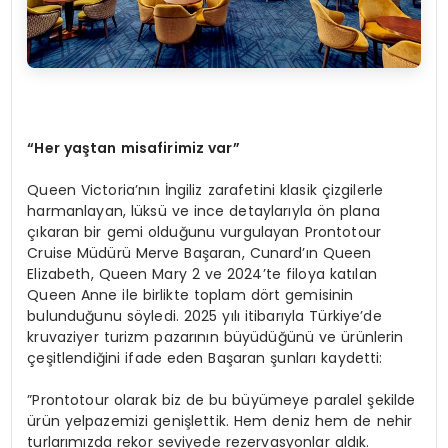
“
Her yaştan misafirimiz var”
Queen Victoria’nın İngiliz zarafetini klasik çizgilerle
harmanlayan, lüksü ve ince detaylarıyla ön plana
çıkaran bir gemi olduğunu vurgulayan Prontotour
Cruise Müdürü Merve Başaran, Cunard’ın Queen
Elizabeth, Queen Mary 2 ve 2024’te filoya katılan
Queen Anne ile birlikte toplam dört gemisinin
bulunduğunu söyledi. 2025 yılı itibarıyla Türkiye’de
kruvaziyer turizm pazarının büyüdüğünü ve ürünlerin
çeşitlendiğini ifade eden Başaran şunları kaydetti:
”Prontotour olarak biz de bu büyümeye paralel şekilde
ürün yelpazemizi genişlettik. Hem deniz hem de nehir
turlarımızda rekor seviyede rezervasyonlar aldık.