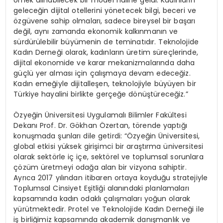
geleceğin dijital otellerini yönetecek bilgi, beceri ve
özgüvene sahip olmaları, sadece bireysel bir başarı
değil, aynı zamanda ekonomik kalkınmanın ve
sürdürülebilir büyümenin de teminatıdır. Teknolojide
Kadın Derneği olarak, kadınların üretim süreçlerinde,
dijital ekonomide ve karar mekanizmalarında daha
güçlü yer alması için çalışmaya devam edeceğiz.
Kadın emeğiyle dijitalleşen, teknolojiyle büyüyen bir
Türkiye hayalini birlikte gerçeğe dönüştüreceğiz.”
Özyeğin Üniversitesi Uygulamalı Bilimler Fakültesi
Dekanı Prof. Dr. Gökhan Özertan, törende yaptığı
konuşmada şunları dile getirdi: “Özyeğin Üniversitesi,
global etkisi yüksek girişimci bir araştırma üniversitesi
olarak sektörle iç içe, sektörel ve toplumsal sorunlara
çözüm üretmeyi odağa alan bir vizyona sahiptir.
Ayrıca 2017 yılından itibaren ortaya koyduğu stratejiyle
Toplumsal Cinsiyet Eşitliği alanındaki planlamaları
kapsamında kadın odaklı çalışmaları yoğun olarak
yürütmektedir. Protel ve Teknolojide Kadın Derneği ile
iş birliğimiz kapsamında akademik danışmanlık ve