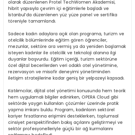
olarak düzenlenen Protel TechWomen Akademisi,
hibrit yapısıyla çevrim içi eğitimlerle başladı ve
İstanbul’da düzenlenen yüz yüze panel ve sertifika
töreniyle tamamlandı.
Sadece kadın adaylara açık olan programa, turizm ve
otelcilik bölümlerinde eğitim gören öğrenciler,
mezunlar, sektöre ara vermiş ya da yeniden başlamak
isteyen kadınlar ile otelcilik ve teknoloji alanına ilgi
duyanlar başvurdu. Eğitim içeriği, turizm sektörüne
özel dijital becerilerden veri odaklı otel yönetimine,
rezervasyon ve misafir deneyimi yönetiminden
iletişim stratejilerine kadar geniş bir yelpazeyi kapsadı.
Katılımcılar, dijital otel yönetimi konusunda hem teorik
hem uygulamalı bilgiler edinirken, OPERA Cloud gibi
sektörde yaygın kullanılan çözümler üzerinde pratik
yapma imkanı buldu. Program, kadınların sektörel
kariyer fırsatlarına erişimini desteklerken, toplumsal
cinsiyet perspektifinden bakış açılarını geliştirmeyi ve
sektör profesyonelleriyle güçlü bir ağ kurmalarını
sağlamayı hedefledi.