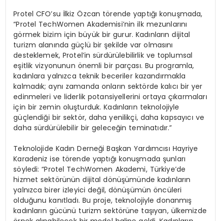
Protel CFO’su İlkiz Özcan törende yaptığı konuşmada,
“Protel TechWomen Akademisi’nin ilk mezunlarını
görmek bizim için büyük bir gurur. Kadınların dijital
turizm alanında güçlü bir şekilde var olmasını
desteklemek, Protel’in sürdürülebilirlik ve toplumsal
eşitlik vizyonunun önemli bir parçası. Bu programla,
kadınlara yalnızca teknik beceriler kazandırmakla
kalmadık; aynı zamanda onların sektörde kalıcı bir yer
edinmeleri ve liderlik potansiyellerini ortaya çıkarmaları
için bir zemin oluşturduk. Kadınların teknolojiyle
güçlendiği bir sektör, daha yenilikçi, daha kapsayıcı ve
daha sürdürülebilir bir geleceğin teminatıdır.”
Teknolojide Kadın Derneği Başkan Yardımcısı Hayriye
Karadeniz ise törende yaptığı konuşmada şunları
söyledi: “Protel TechWomen Akademi, Türkiye’de
hizmet sektörünün dijital dönüşümünde kadınların
yalnızca birer izleyici değil, dönüşümün öncüleri
olduğunu kanıtladı. Bu proje, teknolojiyle donanmış
kadınların gücünü turizm sektörüne taşıyan, ülkemizde
örnek alınabilecek bir model haline geldi. Kadınların