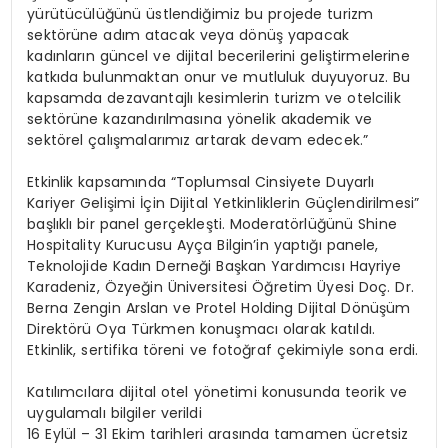
yürütücülüğünü üstlendiğimiz bu projede turizm
sektörüne adım atacak veya dönüş yapacak
kadınların güncel ve dijital becerilerini geliştirmelerine
katkıda bulunmaktan onur ve mutluluk duyuyoruz. Bu
kapsamda dezavantajlı kesimlerin turizm ve otelcilik
sektörüne kazandırılmasına yönelik akademik ve
sektörel çalışmalarımız artarak devam edecek.”
Etkinlik kapsamında “Toplumsal Cinsiyete Duyarlı
Kariyer Gelişimi İçin Dijital Yetkinliklerin Güçlendirilmesi”
başlıklı bir panel gerçekleşti. Moderatörlüğünü Shine
Hospitality Kurucusu Ayça Bilgin’in yaptığı panele,
Teknolojide Kadın Derneği Başkan Yardımcısı Hayriye
Karadeniz, Özyeğin Üniversitesi Öğretim Üyesi Doç. Dr.
Berna Zengin Arslan ve Protel Holding Dijital Dönüşüm
Direktörü Oya Türkmen konuşmacı olarak katıldı.
Etkinlik, sertifika töreni ve fotoğraf çekimiyle sona erdi.
Katılımcılara dijital otel yönetimi konusunda teorik ve
uygulamalı bilgiler verildi
16 Eylül – 31 Ekim tarihleri arasında tamamen ücretsiz