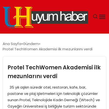
GÜNDEM
Ana Sayfa
Gündem
Protel TechWomen Akademisi ilk mezunlarını verdi
EKONOMI
SIYASET
Protel TechWomen Akademisi ilk
mezunlarını verdi
DÜNYA
35 yılı aşkın süredir otel, restoran, kafe, bar,
SPOR
pastane ve plaj işletmeleri için teknolojik çözümler
sunan Protel, Teknolojide Kadın Derneği (Wtech) ve
TEKNOLOJI
Özyeğin Üniversitesi iş birliğiyle turizm sektöründe