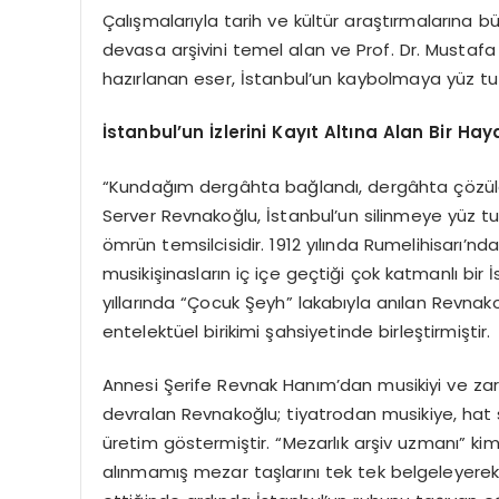
Çalışmalarıyla tarih ve kültür araştırmalarına
devasa arşivini temel alan ve Prof. Dr. Mustafa K
hazırlanan eser, İstanbul’un kaybolmaya yüz tu
İstanbul’un İzlerini Kayıt Altına Alan Bir Hay
“Kundağım dergâhta bağlandı, dergâhta çözül
Server Revnakoğlu, İstanbul’un silinmeye yüz t
ömrün temsilcisidir. 1912 yılında Rumelihisarı’n
musikişinasların iç içe geçtiği çok katmanlı bir
yıllarında “Çocuk Şeyh” lakabıyla anılan Revna
entelektüel birikimi şahsiyetinde birleştirmiştir.
Annesi Şerife Revnak Hanım’dan musikiyi ve zara
devralan Revnakoğlu; tiyatrodan musikiye, hat 
üretim göstermiştir. “Mezarlık arşiv uzmanı” kiml
alınmamış mezar taşlarını tek tek belgeleyerek ş