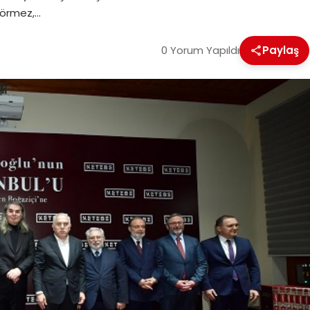
Görmez,…
0 Yorum Yapıldı
Paylaş