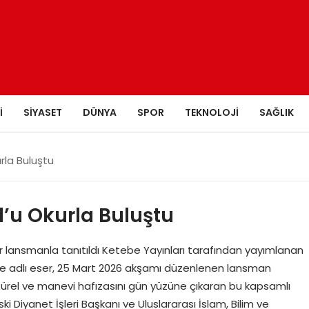
I
SIYASET
DÜNYA
SPOR
TEKNOLOJI
SAĞLIK
rla Buluştu
’u Okurla Buluştu
 bir lansmanla tanıtıldı Ketebe Yayınları tarafından yayımlanan
’ne adlı eser, 25 Mart 2026 akşamı düzenlenen lansman
türel ve manevi hafızasını gün yüzüne çıkaran bu kapsamlı
i Diyanet İşleri Başkanı ve Uluslararası İslam, Bilim ve