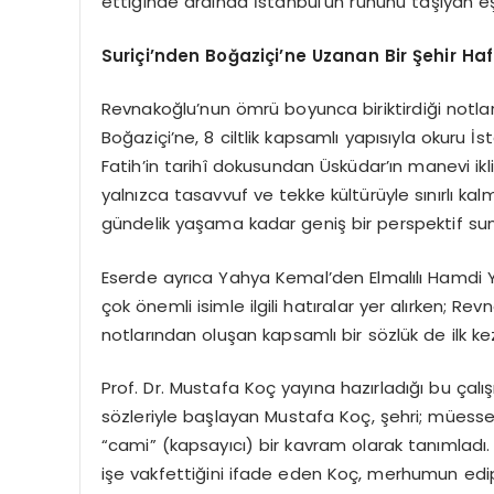
ettiğinde ardında İstanbul’un ruhunu taşıyan eşsi
Suriçi’nden Boğaziçi’ne Uzanan Bir Şehir Haf
Revnakoğlu’nun ömrü boyunca biriktirdiği notla
Boğaziçi’ne, 8 ciltlik kapsamlı yapısıyla okuru İ
Fatih’in tarihî dokusundan Üsküdar’ın manevi i
yalnızca tasavvuf ve tekke kültürüyle sınırlı k
gündelik yaşama kadar geniş bir perspektif su
Eserde ayrıca Yahya Kemal’den Elmalılı Hamdi 
çok önemli isimle ilgili hatıralar yer alırken; Re
notlarından oluşan kapsamlı bir sözlük de ilk ke
Prof. Dr. Mustafa Koç yayına hazırladığı bu çalışm
sözleriyle başlayan Mustafa Koç, şehri; müesses
“cami” (kapsayıcı) bir kavram olarak tanımlad
işe vakfettiğini ifade eden Koç, merhumun edip,