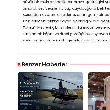
büyük bir müktesebatla bir araya getirdiğini vur
bir idrak seviyesine ihtiyaç duyulduğunu belirte
Bursa’dan Erzurum’a kadar uzanan geniş bir coğ
zihinlerindeki birikimi kayda geçirdiğini dile get
Tahirü’l-Mevlevi gibi isimlerin irfanından besle
taşıyan bir köprü vazifesi gördüğünü söyleyen K
köklü bir üslupla vücuda getirildiğinin altını çizdi
Benzer Haberler