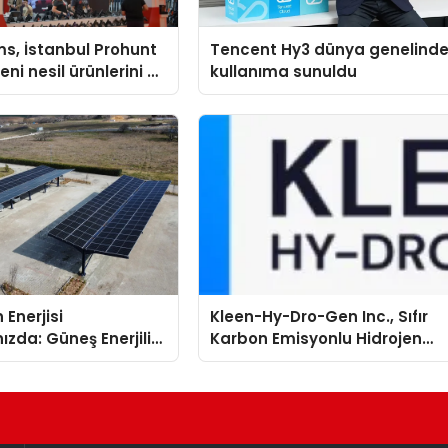
s, İstanbul Prohunt
Tencent Hy3 dünya genelind
ni nesil ürünlerini ve
kullanıma sunuldu
arka vizyonunu
 Enerjisi
Kleen-Hy-Dro-Gen Inc., Sıfır
ızda: Güneş Enerjili
Karbon Emisyonlu Hidrojen
Solar Otopark)
Isıtma Teknolojisinde ISO ve
TSSA Düzenleyici Onaylarını
Aldı