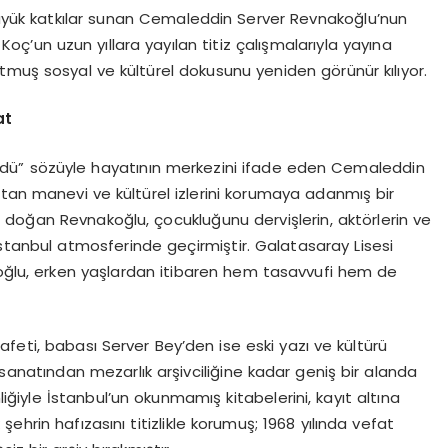
 büyük katkılar sunan Cemaleddin Server Revnakoğlu’nun
oç’un uzun yıllara yayılan titiz çalışmalarıyla yayına
tmuş sosyal ve kültürel dokusunu yeniden görünür kılıyor.
at
dü” sözüyle hayatının merkezini ifade eden Cemaleddin
utan manevi ve kültürel izlerini korumaya adanmış bir
da doğan Revnakoğlu, çocukluğunu dervişlerin, aktörlerin ve
 İstanbul atmosferinde geçirmiştir. Galatasaray Lisesi
koğlu, erken yaşlardan itibaren hem tasavvufi hem de
feti, babası Server Bey’den ise eski yazı ve kültürü
sanatından mezarlık arşivciliğine kadar geniş bir alanda
iğiyle İstanbul’un okunmamış kitabelerini, kayıt altına
ehrin hafızasını titizlikle korumuş; 1968 yılında vefat