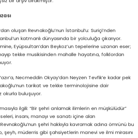
z bir arşiv bırakmıştır.
ızası
rdan oluşan Revnakoğlu’nun İstanbul’u: Suriçi’nden
stanbul’un katmanlı dünyasında bir yolculuğa çıkarıyor.
klimine, Eyüpsultan’dan Beykoz’un tepelerine uzanan eser;
almayıp tekke musikisinden mahalle hayatına, folklordan
nuyor.
Yazır’a, Necmeddin Okyay’dan Neyzen Tevfik’e kadar pek
vnakoğlu’nun tarikat ve tekke terminolojisine dair
z okurla buluşuyor.
asıyla ilgili: “Bir şehri anlamak ilimlerin en müşkülüdür”
eleri, insanı, manayı ve sanatı içine alan
ı. Revnakoğlu’nun şehri hakkıyla kavramak adına ömrünü bu
 şeyh, müderris gibi şahsiyetlerin manevi ve ilmi mirasını