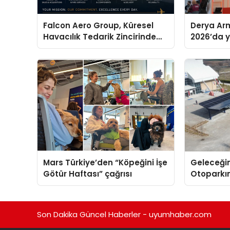
Falcon Aero Group, Küresel
Derya Arm
Havacılık Tedarik Zincirinde
2026’da ye
Türkiye’den Dünyaya Açılıyor
global m
sergiledi
Mars Türkiye’den “Köpeğini İşe
Geleceğin
Götür Haftası” çağrısı
Otoparkın
Carport (
Nedir?
Son Dakika Güncel Haberler - uyumhaber.com