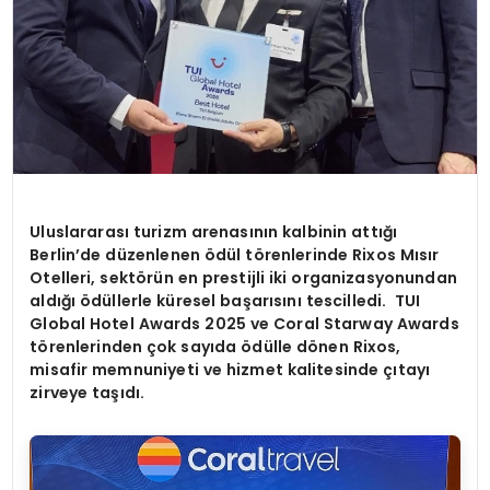
Uluslararası turizm arenasının kalbinin attığı
Berlin
’
de düzenlenen
ö
dül t
ö
renlerinde Rixos Mısır
Otelleri, sekt
ö
rün en prestijli iki organizasyonundan
aldığı ödüllerle küresel başarısını tescilledi. TUI
Global Hotel Awards 2025 ve Coral Starway Awards
t
ö
renlerinden çok sayı
da
ö
dü
lle d
ö
nen Rixos,
misafir memnuniyeti ve hizmet kalitesinde çıtayı
zirveye taşıdı.