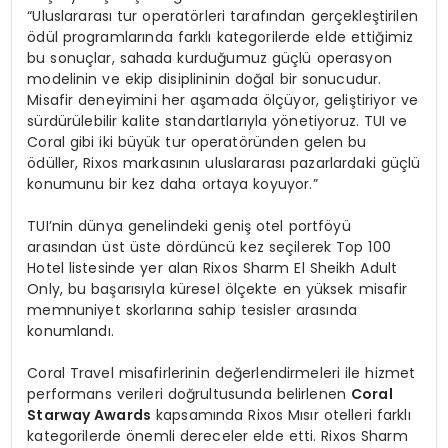
“Uluslararası tur operatörleri tarafından gerçekleştirilen
ödül programlarında farklı kategorilerde elde ettiğimiz
bu sonuçlar, sahada kurduğumuz güçlü operasyon
modelinin ve ekip disiplininin doğal bir sonucudur.
Misafir deneyimini her aşamada ölçüyor, geliştiriyor ve
sürdürülebilir kalite standartlarıyla yönetiyoruz. TUI ve
Coral gibi iki büyük tur operatöründen gelen bu
ödüller, Rixos markasının uluslararası pazarlardaki güçlü
konumunu bir kez daha ortaya koyuyor.”
TUI’nin dünya genelindeki geniş otel portföyü
arasından üst üste dördüncü kez seçilerek Top 100
Hotel listesinde yer alan Rixos Sharm El Sheikh Adult
Only, bu başarısıyla küresel ölçekte en yüksek misafir
memnuniyet skorlarına sahip tesisler arasında
konumlandı.
Coral Travel misafirlerinin değerlendirmeleri ile hizmet
performans verileri doğrultusunda belirlenen
Coral
Starway Awards
kapsamında Rixos Mısır otelleri farklı
kategorilerde önemli dereceler elde etti. Rixos Sharm