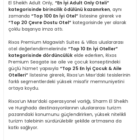
El Sheikh Adult Only,
“
En
İyi Adult Only Oteli”
kategorisinde birincilik
ö
dülünü kazanırken
, aynı
zamanda
“
Top 100 En
İyi Otel”
listesine girerek ve
“
Top 20
Çevre Dostu Otel”
kategorisinde yer alarak
çoklu başarıya imza attı.
Rixos Premium Magawish Suites & Villas uluslararası
otel değerlendirmelerinde
“
Top 10 En
İyi Oteller”
kategorisinde d
ö
rdüncülük
elde ederken, Rixos
Premium Seagate ise aile ve çocuk konseptindeki
güçlü hizmet yapısıyla
“
Top 25 En
İyi Çocuk & Aile
Otelleri”
listesine girerek, Rixos’un Mısır’daki tesislerinin
farklı segmentlerdeki yüksek misafir memnuniyetini
ortaya koydu.
Rixos’un Mısır’daki operasyonel varlığı, Sharm El Sheikh
ve Hurghada destinasyonlarının uluslararası turizm
pazarındaki konumunu güçlendirirken, yüksek nitelikli
turizm talebinin sürdürülebilir şekilde artmasına da
katkı sağlıyor.