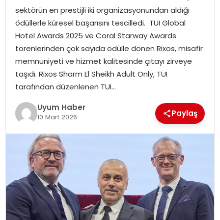
sektörün en prestijli iki organizasyonundan aldığı
SAĞLIK
ödüllerle küresel başarısını tescilledi. TUI Global
Hotel Awards 2025 ve Coral Starway Awards
MAGAZIN
törenlerinden çok sayıda ödülle dönen Rixos, misafir
memnuniyeti ve hizmet kalitesinde çıtayı zirveye
YAŞAM
taşıdı. Rixos Sharm El Sheikh Adult Only, TUI
tarafından düzenlenen TUI…
Uyum Haber
Paylaş
10 Mart 2026