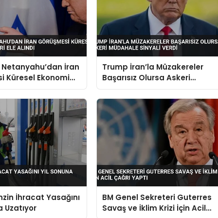
 Netanyahu’dan İran
Trump İran’la Müzakereler
i Küresel Ekonomi
Başarısız Olursa Askeri
 Ele Alındı
Müdahale Sinyali Verdi
zin İhracat Yasağını
BM Genel Sekreteri Guterres
a Uzatıyor
Savaş ve İklim Krizi İçin Acil