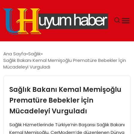
GÜNDEM
Ana Sayfa
Sağlık
Sağlık Bakanı Kemal Memişoğlu Prematüre Bebekler İçin
EKONOMI
Mücadeleyi Vurguladı
SIYASET
Sağlık Bakanı Kemal Memişoğlu
DÜNYA
Prematüre Bebekler İçin
Mücadeleyi Vurguladı
SPOR
Sağlık Hizmetlerinde Türkiye’nin Başarısı Sağlık Bakanı
TEKNOLOJI
Kemal Memişoğlu, CerModern’de düzenlenen Dünya