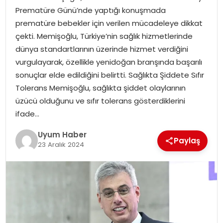
Prematüre Günü’nde yaptığı konuşmada
SAĞLIK
prematüre bebekler için verilen mücadeleye dikkat
çekti. Memişoğlu, Türkiye’nin sağlık hizmetlerinde
MAGAZIN
dünya standartlarının üzerinde hizmet verdiğini
vurgulayarak, özellikle yenidoğan branşında başarılı
YAŞAM
sonuçlar elde edildiğini belirtti. Sağlıkta Şiddete Sıfır
Tolerans Memişoğlu, sağlıkta şiddet olaylarının
üzücü olduğunu ve sıfır tolerans gösterdiklerini
ifade…
Uyum Haber
Paylaş
23 Aralık 2024