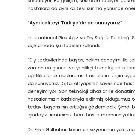
sürdürüyor. Bu gelişim, sektörde faaliyet göste
hastalara da aynı kaliteyi sunma yönünde öneml
“
Aynı kaliteyi Türkiye
’
de de sunuyoruz”
International Plus Ağız ve Diş Sağlığı Polikliniği
açıklamada şu ifadeleri kullandı:
“Diş tedavilerinde başarı, hekim deneyimi ile te
zaman en güncel ve yenilikçi teknolojileri kulla
ağırlıklı olarak uluslararası hastalarımız için uy
da sunuyoruz. Dijital altyapımız sayesinde hast
deneyimliyor. Son teknoloji cihazlar ile donatılm
hastalarımızın katkılarıyla edinmiş olduğumu
tedavi başarısının arttığını gözlemledik. Şimd
içindeyiz. Amacımız, hem hasta memnuniyetini 
Dr. Eren Gülbahar, kurumun vizyonunun yalnızc