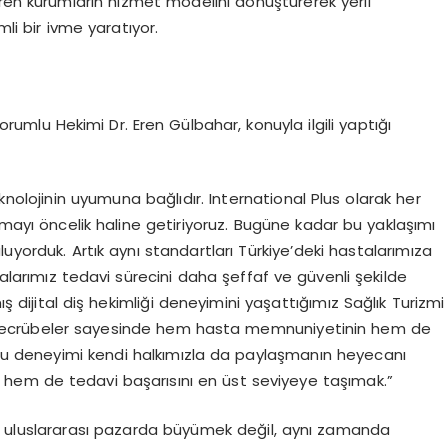
ren kurumların hizmet modelini dönüştürerek yerli
i bir ivme yaratıyor.
 Sorumlu Hekimi Dr. Eren Gülbahar, konuyla ilgili yaptığı
knolojinin uyumuna bağlıdır. International Plus olarak her
nmayı öncelik haline getiriyoruz. Bugüne kadar bu yaklaşımı
guluyorduk. Artık aynı standartları Türkiye’deki hastalarımıza
alarımız tedavi sürecini daha şeffaf ve güvenli şekilde
ış dijital diş hekimliği deneyimini yaşattığımız Sağlık Turizmi
z tecrübeler sayesinde hem hasta memnuniyetinin hem de
i bu deneyimi kendi halkımızla da paylaşmanın heyecanı
hem de tedavi başarısını en üst seviyeye taşımak.”
a uluslararası pazarda büyümek değil, aynı zamanda