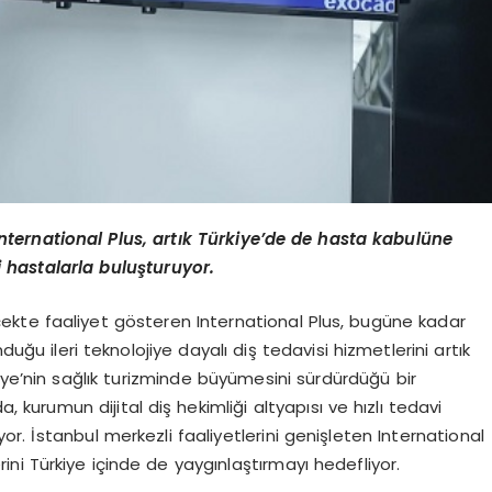
nternational Plus, artık Türkiye’de de hasta kabulüne
li hastalarla buluşturuyor.
lçekte faaliyet gösteren International Plus, bugüne kadar
duğu ileri teknolojiye dayalı diş tedavisi hizmetlerini artık
iye’nin sağlık turizminde büyümesini sürdürdüğü bir
urumun dijital diş hekimliği altyapısı ve hızlı tedavi
yor. İstanbul merkezli faaliyetlerini genişleten International
rini Türkiye içinde de yaygınlaştırmayı hedefliyor.