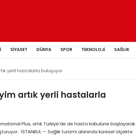
I
SIYASET
DÜNYA
SPOR
TEKNOLOJI
SAĞLIK
ık yerli hastalarla buluşuyor
im artık yerli hastalarla
national Plus, artık Türkiye’de de hasta kabulüne başlayarak
buluşturuyor. İSTANBUL — Sağlık turizmi alanında küresel ölçekte