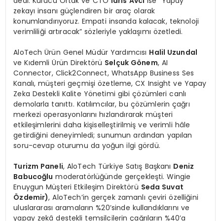
dedi. Kurucu Ortak ve CTO
İdris Avcı
ise “Yapay
zekayı insanı güçlendiren bir araç olarak
konumlandırıyoruz. Empati insanda kalacak, teknoloji
verimliliği artıracak” sözleriyle yaklaşımı özetledi.
AloTech Ürün Genel Müdür Yardımcısı
Halil Uzundal
ve Kıdemli Ürün Direktörü
Selçuk G
ö
nem
, AI
Connector, Click2Connect, WhatsApp Business Ses
Kanalı, müşteri geçmişi özetleme, CX Insight ve Yapay
Zeka Destekli Kalite Yönetimi gibi çözümleri canlı
demolarla tanıttı. Katılımcılar, bu çözümlerin çağrı
merkezi operasyonlarını hızlandırarak müşteri
etkileşimlerini daha kişiselleştirilmiş ve verimli hâle
getirdiğini deneyimledi; sunumun ardından yapılan
soru-cevap oturumu da yoğun ilgi gördü.
Turizm Paneli
, AloTech Türkiye Satış Başkanı
Deniz
Babucoğlu
moderatörlüğünde gerçekleşti. Wingie
Enuygun Müşteri Etkileşim Direktörü
Seda Suvat
Özdemir)
, AloTech’in gerçek zamanlı çeviri özelliğini
uluslararası aramaların %20’sinde kullandıklarını ve
yapay zekâ destekli temsilcilerin çağrıların %40’a