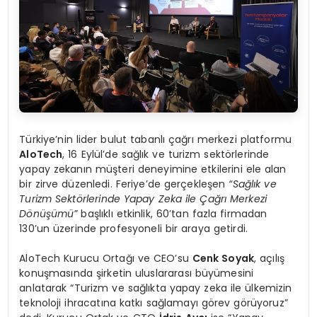
Türkiye’nin lider bulut tabanlı çağrı merkezi platformu
AloTech
, 16 Eylül’de sağlık ve turizm sektörlerinde
yapay zekanın müşteri deneyimine etkilerini ele alan
bir zirve düzenledi. Feriye’de gerçekleşen
“
Sağlık ve
Turizm Sekt
ö
rlerinde Yapay Zeka ile Çağrı Merkezi
D
ö
nüşümü”
başlıklı etkinlik, 60’tan fazla firmadan
130’un üzerinde profesyoneli bir araya getirdi.
AloTech Kurucu Ortağı ve CEO’su
Cenk Soyak
, açılış
konuşmasında şirketin uluslararası büyümesini
anlatarak “Turizm ve sağlıkta yapay zeka ile ülkemizin
teknoloji ihracatına katkı sağlamayı görev görüyoruz”