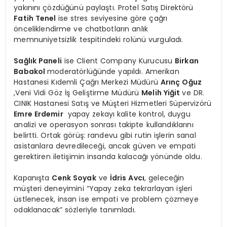
yakınını çözdüğünü paylaştı. Protel Satış Direktörü
Fatih Tenel
ise stres seviyesine göre çağrı
önceliklendirme ve chatbotların anlık
memnuniyetsizlik tespitindeki rolünü vurguladı.
Sağlık Paneli
ise Client Company Kurucusu
Birkan
Babakol
moderatörlüğünde yapıldı. Amerikan
Hastanesi Kıdemli Çağrı Merkezi Müdürü
Arınç Oğuz
,Veni Vidi Göz İş Geliştirme Müdürü
Melih Yiğit
ve DR.
CINIK Hastanesi Satış ve Müşteri Hizmetleri Süpervizörü
Emre Erdemir
yapay zekayı kalite kontrol, duygu
analizi ve operasyon sonrası takipte kullandıklarını
belirtti. Ortak görüş: randevu gibi rutin işlerin sanal
asistanlara devredileceği, ancak güven ve empati
gerektiren iletişimin insanda kalacağı yönünde oldu.
Kapanışta
Cenk Soyak
ve
İdris Avcı
, geleceğin
müşteri deneyimini “Yapay zeka tekrarlayan işleri
üstlenecek, insan ise empati ve problem çözmeye
odaklanacak” sözleriyle tanımladı.