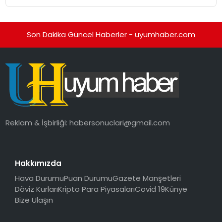
Son Dakika Güncel Haberler - uyumhaber.com
Reklam & İşbirliği:
habersonuclari@gmail.com
Hakkımızda
Hava Durumu
Puan Durumu
Gazete Manşetleri
Döviz Kurları
Kripto Para Piyasaları
Covid 19
Künye
Bize Ulaşın