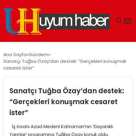
GÜNDEM
Ana Sayfa
Gündem
Sanatçı Tuğba Özay’dan destek: “Gerçekleri konuşmak
EKONOMI
cesaret ister”
SIYASET
Sanatçı Tuğba Özay’dan destek:
DÜNYA
“Gerçekleri konuşmak cesaret
ister”
SPOR
İş insanı Azad Medeni Kahraman’nın ‘Dayanıklı
TEKNOLOJI
Yarınlar’ programına Tuğba Özay konuk oldu.