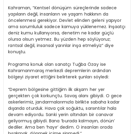
Kahraman, “Kentsel dönüşüm süreçlerinde sadece
yapıların değil, insanların ve yaşam hakkının da
öncelenmesi gerekiyor. Devlet elinden geleni yapıyor
ama sorumluluk sadece kamuya yüklenemez. İnşaatçı
deniz kumu kullanıyorsa, denetim ne kadar güçlü
olursa olsun yetmez. Bu yüzden hep söylüyoruz;
rantsal değil, insansal yarınlar inşa etmeliyiz” diye
konuştu.
Programa konuk olan sanatçı Tuğba Özay ise
Kahramanmaraş merkezli depremlerin ardından
bölgeyi ziyaret ettiğini belirterek şunları söyledi:
“Deprem bölgesine gittiğim ilk akşam her yer
gerçekten çok korkunçtu. Savaş alanı gibiydi. O gece
askerlerimiz, jandarmalarımızla birlikte sabaha kadar
dışarıda oturduk. Hava çok soğuktu, sarsıntılar hala
devam ediyordu. Sanki yerin altından bir canavar
geliyormuş gibiydi. Bana ‘burada kalmayın, dönün’
dediler. Ama ben ‘hayır’ dedim. O insanları orada
bırakmak, dönmek içime sinmedi.”