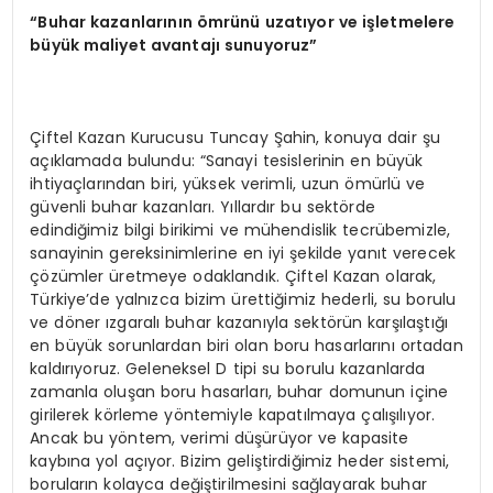
“Buhar kazanlarının ömrünü uzatıyor ve işletmelere
büyük maliyet avantajı sunuyoruz”
Çiftel Kazan Kurucusu Tuncay Şahin, konuya dair şu
açıklamada bulundu: “Sanayi tesislerinin en büyük
ihtiyaçlarından biri, yüksek verimli, uzun ömürlü ve
güvenli buhar kazanları. Yıllardır bu sektörde
edindiğimiz bilgi birikimi ve mühendislik tecrübemizle,
sanayinin gereksinimlerine en iyi şekilde yanıt verecek
çözümler üretmeye odaklandık. Çiftel Kazan olarak,
Türkiye’de yalnızca bizim ürettiğimiz hederli, su borulu
ve döner ızgaralı buhar kazanıyla sektörün karşılaştığı
en büyük sorunlardan biri olan boru hasarlarını ortadan
kaldırıyoruz. Geleneksel D tipi su borulu kazanlarda
zamanla oluşan boru hasarları, buhar domunun içine
girilerek körleme yöntemiyle kapatılmaya çalışılıyor.
Ancak bu yöntem, verimi düşürüyor ve kapasite
kaybına yol açıyor. Bizim geliştirdiğimiz heder sistemi,
boruların kolayca değiştirilmesini sağlayarak buhar