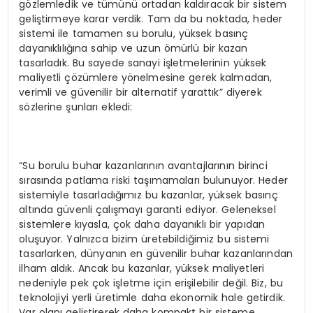
gözlemledik ve tümünü ortadan kaldıracak bir sistem
geliştirmeye karar verdik. Tam da bu noktada, heder
sistemi ile tamamen su borulu, yüksek basınç
dayanıklılığına sahip ve uzun ömürlü bir kazan
tasarladık. Bu sayede sanayi işletmelerinin yüksek
maliyetli çözümlere yönelmesine gerek kalmadan,
verimli ve güvenilir bir alternatif yarattık” diyerek
sözlerine şunları ekledi:
“Su borulu buhar kazanlarının avantajlarının birinci
sırasında patlama riski taşımamaları bulunuyor. Heder
sistemiyle tasarladığımız bu kazanlar, yüksek basınç
altında güvenli çalışmayı garanti ediyor. Geleneksel
sistemlere kıyasla, çok daha dayanıklı bir yapıdan
oluşuyor. Yalnızca bizim üretebildiğimiz bu sistemi
tasarlarken, dünyanın en güvenilir buhar kazanlarından
ilham aldık. Ancak bu kazanlar, yüksek maliyetleri
nedeniyle pek çok işletme için erişilebilir değil. Biz, bu
teknolojiyi yerli üretimle daha ekonomik hale getirdik.
Var olanı geliştirerek daha kompakt bir sisteme