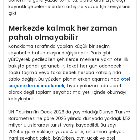
dönemine göre yüzde 3,4 arttı. Uluslararası ziyaretçi
kaynaklı gecelemelerdeki artış ise yüzde 5,5 seviyesine
çıktı.
Merkezde kalmak her zaman
pahalı olmayabilir
Konaklama tarafında yapılan küçük bir seçim,
seyahatin bütün akışını değiştirebilir. Paris gibi
yürüyerek gezilebilen şehirlerde merkeze yakın otel ilk
bakışta pahalı görünebilir; fakat her gün ödenecek
toplu taşıma veya taksi bedeli hesaba katıldığında
tablo değişir. Bu yüzden planın erken aşamasında
otel
seçeneklerini incelemek
, fiyatı yalnızca oda ücreti
olarak değil toplam seyahat maliyeti içinde okumayı
kolaylaştırır.
UN Tourism’in Ocak 2026’da yayımladığı Dünya Turizm
Barometresi’ne göre 2025 yılında dünyada yaklaşık 1,52
milyar uluslararası turist varışı kaydedildi. Bu sayı
2024’e göre yaklaşık yüzde 4 artış anlamına geliyor.
Yani seyahat talebi büyürken, aynı uçak ve otel