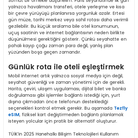
Somut bir örnekle düşünelim: Paris seyahatinde ilk gün
yalnızca havalimanı transferi, otele yerleşme ve kısa
bir çevre yürüyüşü planlanırsa yorgunluk azalır. Ertesi
gün müze, tarihi merkez veya sahil rotası daha verimli
gezilebilir. Bu küçük sıralama bile otel konumunun,
uçuş saatinin ve internet bağlantısının neden birlikte
düşünülmesi gerektiğini gösterir. Çünkü seyahatte en
pahalı kayıp çoğu zaman para değil, yanlış plan
yüzünden boşa geçen zamandır.
Günlük rota ile oteli eşleştirmek
Mobil internet artık yalnızca sosyal medya için değil,
seyahat güvenliği ve zaman yönetimi için de gerekli.
Harita, çeviri, ulaşım uygulaması, dijital bilet ve banka
doğrulaması gibi işlemler bağlantı istediği için, yurt
dışına çıkmadan önce telefonun desteklediği
seçenekleri kontrol etmek gerekir. Bu aşamada
Tezfly
eSIM
, fiziksel kart değiştirmeden bağlantı planlamak
isteyen yolcular için pratik bir alternatif oluşturur.
TÜİK’in 2025 Hanehalkı Bilişim Teknolojileri Kullanım