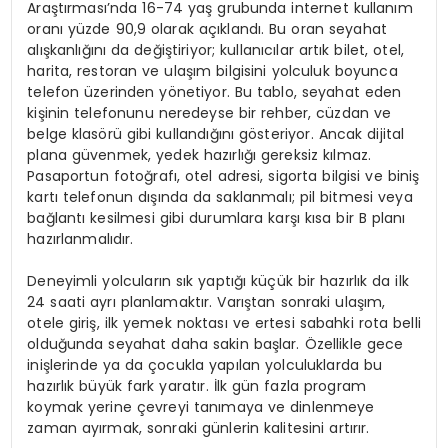
Araştırması’nda 16-74 yaş grubunda internet kullanım
oranı yüzde 90,9 olarak açıklandı. Bu oran seyahat
alışkanlığını da değiştiriyor; kullanıcılar artık bilet, otel,
harita, restoran ve ulaşım bilgisini yolculuk boyunca
telefon üzerinden yönetiyor. Bu tablo, seyahat eden
kişinin telefonunu neredeyse bir rehber, cüzdan ve
belge klasörü gibi kullandığını gösteriyor. Ancak dijital
plana güvenmek, yedek hazırlığı gereksiz kılmaz.
Pasaportun fotoğrafı, otel adresi, sigorta bilgisi ve biniş
kartı telefonun dışında da saklanmalı; pil bitmesi veya
bağlantı kesilmesi gibi durumlara karşı kısa bir B planı
hazırlanmalıdır.
Deneyimli yolcuların sık yaptığı küçük bir hazırlık da ilk
24 saati ayrı planlamaktır. Varıştan sonraki ulaşım,
otele giriş, ilk yemek noktası ve ertesi sabahki rota belli
olduğunda seyahat daha sakin başlar. Özellikle gece
inişlerinde ya da çocukla yapılan yolculuklarda bu
hazırlık büyük fark yaratır. İlk gün fazla program
koymak yerine çevreyi tanımaya ve dinlenmeye
zaman ayırmak, sonraki günlerin kalitesini artırır.