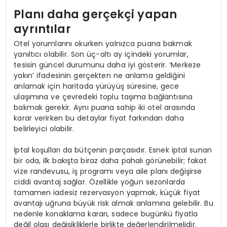
Planı daha gerçekçi yapan
ayrıntılar
Otel yorumlarını okurken yalnızca puana bakmak
yanıltıcı olabilir. Son üç-altı ay içindeki yorumlar,
tesisin güncel durumunu daha iyi gösterir. ‘Merkeze
yakın’ ifadesinin gerçekten ne anlama geldiğini
anlamak için haritada yürüyüş süresine, gece
ulaşımına ve çevredeki toplu taşıma bağlantısına
bakmak gerekir. Aynı puana sahip iki otel arasında
karar verirken bu detaylar fiyat farkından daha
belirleyici olabilir.
İptal koşulları da bütçenin parçasıdır. Esnek iptal sunan
bir oda, ilk bakışta biraz daha pahalı görünebilir; fakat
vize randevusu, iş programı veya aile planı değişirse
ciddi avantaj sağlar. Özellikle yoğun sezonlarda
tamamen iadesiz rezervasyon yapmak, küçük fiyat
avantajı uğruna büyük risk almak anlamına gelebilir. Bu
nedenle konaklama kararı, sadece bugünkü fiyatla
değil olası değişikliklerle birlikte değerlendirilmelidir.