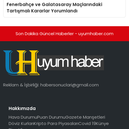
Fenerbahçe ve Galatasaray Maçlarındaki
Tartışmalı Kararlar Yorumlandı
Son Dakika Güncel Haberler - uyumhaber.com
Reklam & İşbirliği:
habersonuclari@gmail.com
Hakkımızda
Hava Durumu
Puan Durumu
Gazete Manşetleri
Döviz Kurları
Kripto Para Piyasaları
Covid 19
Künye