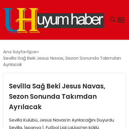
GÜNDEM
Ana Sayfa
Spor
Sevilla Sağ Beki Jesus Navas, Sezon Sonunda Takımdan
EKONOMI
Ayrılacak
SIYASET
Sevilla Sağ Beki Jesus Navas,
DÜNYA
Sezon Sonunda Takımdan
Ayrılacak
SPOR
Sevilla Kulübü, Jesus Navas’ın Ayrılacağını Duyurdu
TEKNOLOJI
Sevilla, İspanya 1. Futbol Ligi LaLiga’nın köklü