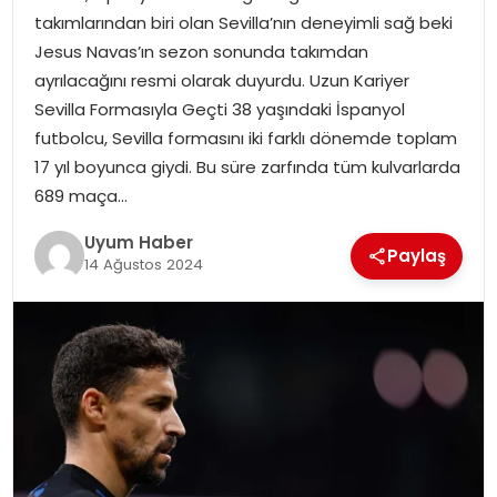
takımlarından biri olan Sevilla’nın deneyimli sağ beki
SAĞLIK
Jesus Navas’ın sezon sonunda takımdan
ayrılacağını resmi olarak duyurdu. Uzun Kariyer
MAGAZIN
Sevilla Formasıyla Geçti 38 yaşındaki İspanyol
futbolcu, Sevilla formasını iki farklı dönemde toplam
YAŞAM
17 yıl boyunca giydi. Bu süre zarfında tüm kulvarlarda
689 maça…
Uyum Haber
Paylaş
14 Ağustos 2024