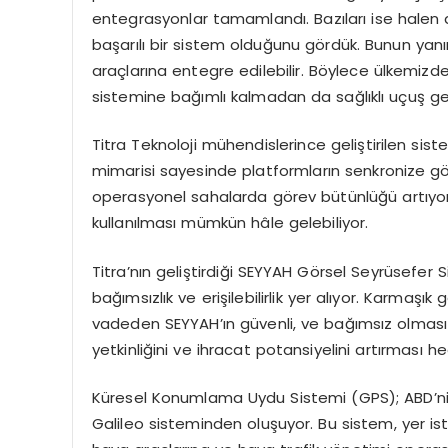
entegrasyonlar tamamlandı. Bazıları ise halen
başarılı bir sistem olduğunu gördük. Bunun yan
araçlarına entegre edilebilir. Böylece ülkemiz
sistemine bağımlı kalmadan da sağlıklı uçuş gerç
Titra Teknoloji mühendislerince geliştirilen sis
mimarisi sayesinde platformların senkronize gö
operasyonel sahalarda görev bütünlüğü artıyor,
kullanılması mümkün hâle gelebiliyor.
Titra’nın geliştirdiği SEYYAH Görsel Seyrüsefer
bağımsızlık ve erişilebilirlik yer alıyor. Karmaşı
vadeden SEYYAH’ın güvenli, ve bağımsız olması i
yetkinliğini ve ihracat potansiyelini artırması he
Küresel Konumlama Uydu Sistemi (GPS); ABD’nin 
Galileo sisteminden oluşuyor. Bu sistem, yer ist