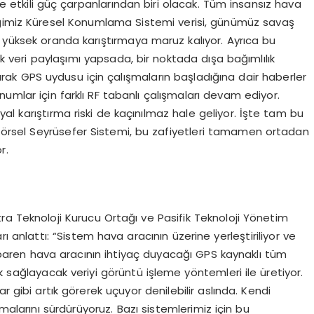
 etkili güç çarpanlarından biri olacak. Tüm insansız hava
iğimiz Küresel Konumlama Sistemi verisi, günümüz savaş
 yüksek oranda karıştırmaya maruz kalıyor. Ayrıca bu
 veri paylaşımı yapsada, bir noktada dışa bağımlılık
 olarak GPS uydusu için çalışmaların başladığına dair haberler
umlar için farklı RF tabanlı çalışmaları devam ediyor.
al karıştırma riski de kaçınılmaz hale geliyor. İşte tam bu
H Görsel Seyrüsefer Sistemi, bu zafiyetleri tamamen ortadan
r.
ra Teknoloji Kurucu Ortağı ve Pasifik Teknoloji Yönetim
lattı: “Sistem hava aracının üzerine yerleştiriliyor ve
itibaren hava aracının ihtiyaç duyacağı GPS kaynaklı tüm
k sağlayacak veriyi görüntü işleme yöntemleri ile üretiyor.
şlar gibi artık görerek uçuyor denilebilir aslında. Kendi
larını sürdürüyoruz. Bazı sistemlerimiz için bu