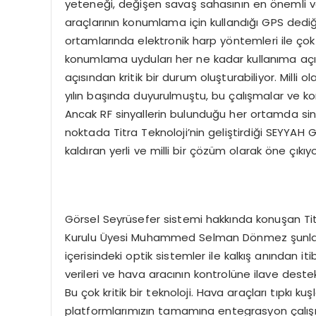
yeteneği, değişen savaş sahasının en önemli ve
araçlarının konumlama için kullandığı GPS ded
ortamlarında elektronik harp yöntemleri ile çok
konumlama uyduları her ne kadar kullanıma açık
açısından kritik bir durum oluşturabiliyor. Milli
yılın başında duyurulmuştu, bu çalışmalar ve kon
Ancak RF sinyallerin bulunduğu her ortamda siny
noktada Titra Teknoloji’nin geliştirdiği SEYYA
kaldıran yerli ve milli bir çözüm olarak öne çıkıyo
Görsel Seyrüsefer sistemi hakkında konuşan Tit
Kurulu Üyesi Muhammed Selman Dönmez şunları an
içerisindeki optik sistemler ile kalkış anından 
verileri ve hava aracının kontrolüne ilave deste
Bu çok kritik bir teknoloji. Hava araçları tıpkı ku
platformlarımızın tamamına entegrasyon çalışma