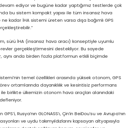
 devam ediyor ve bugüne kadar yaptığımız testlerde çok
ında bu sistem kompakt yapısı ile tüm insansız hava
de ne kadar İHA sistemi üreten varsa dışa bağımlı GPS
ekleştirebilir.”
tem, sürü İHA (insansız hava aracı) konseptiyle uyumlu
revler gerçekleştirmesini destekliyor. Bu sayede
 aynı anda birden fazla platformun etkili biçimde
 Sistemi’nin temel özellikleri arasında yüksek otonom, GPS
k görev ortamlarında dayanıklılık ve kesintisiz performans
le birlikte ülkemizin otonom hava araçları alanındaki
defleniyor.
GPS’i, Rusya’nın GLONASS’ı, Çin’in BeiDou’su ve Avrupa’nın
asyonları ve uydu takımyıldızlarını kapsayan altyapısıyla