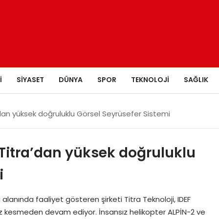
I
SIYASET
DÜNYA
SPOR
TEKNOLOJI
SAĞLIK
’dan yüksek doğruluklu Görsel Seyrüsefer Sistemi
 Titra’dan yüksek doğruluklu
i
eri alanında faaliyet gösteren şirketi Titra Teknoloji, IDEF
ız kesmeden devam ediyor. İnsansız helikopter ALPİN-2 ve