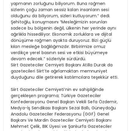
yapmanın zorluğunu biliyorum. Buna rağmen
sizlerin çoğu zaman sessiz kalan insanların sesi
olduğunu da biliyorum, sizleri kutluyorum.” dedi.
Şehitoğlu, konuşmasını “Mesleğimizin sorunları
sadece bu bölgenin değil, ülkenin her yerinde aynı
ağırlıkla hissediliyor. Ekonomik zorluklara ve dijital
dönüşüme rağmen ayakta duruyoruz. Bizi güçlü
kılan mesleğe bağlılığımızdır. Birbirimize omuz
verdikçe yerel basının sesi ve etkisi büyümeye
devam edecek.” sözleriyle sürdürdü.
Siirt Gazeteciler Cemiyeti Başkanı Atilla Durak da
gazetecileri Siirt’te ağırlamaktan memnuniyet
duyduğunu dile getirerek katılımcılara teşekkür etti.
Siirt Gazeteciler Cemiyeti’nin ev sahipliğinde
gerçekleşen programa; Türkiye Gazeteciler
Konfederasyonu Genel Başkan Vekili Sefa Özdemir,
Medya-İş Sendikası Başkanı Sezai Ballı, Güneydoğu
Anadolu Gazeteciler Federasyonu (GGF) Genel
Başkanı Ve Mardin Gazeteciler Cemiyeti Başkanı
Mehmet Çelik, BIK Üyesi ve Şanlıurfa Gazeteciler