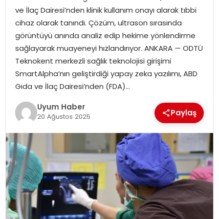
ve İlaç Dairesi’nden klinik kullanım onayı alarak tıbbi
SAĞLIK
cihaz olarak tanındı. Çözüm, ultrason sırasında
görüntüyü anında analiz edip hekime yönlendirme
MAGAZIN
sağlayarak muayeneyi hızlandırıyor. ANKARA — ODTÜ
Teknokent merkezli sağlık teknolojisi girişimi
YAŞAM
SmartAlpha’nın geliştirdiği yapay zeka yazılımı, ABD
Gıda ve İlaç Dairesi’nden (FDA)…
Uyum Haber
Paylaş
20 Ağustos 2025