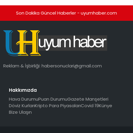
Son Dakika Güncel Haberler - uyumhaber.com
Reklam & İşbirliği:
habersonuclari@gmail.com
Hakkımızda
Hava Durumu
Puan Durumu
Gazete Manşetleri
Döviz Kurları
Kripto Para Piyasaları
Covid 19
Künye
Bize Ulaşın