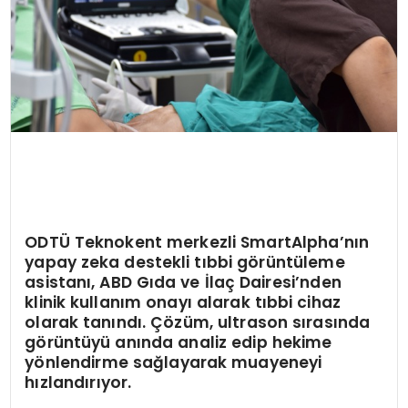
ODTÜ Teknokent merkezli SmartAlpha
’
nın
yapay zeka destekli tıbbi g
ö
rüntüleme
asistanı, ABD Gıda ve İlaç Dairesi
’
nden
klinik kullanım onayı alarak tıbbi cihaz
olarak tanındı. Çözü
m, ultrason s
ırasında
g
ö
rüntüyü anında analiz edip hekime
y
ö
nlendirme sağlayarak muayeneyi
hızlandırıyor.