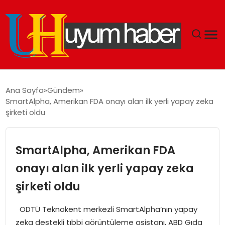
GÜNDEM
Ana Sayfa
Gündem
SmartAlpha, Amerikan FDA onayı alan ilk yerli yapay zeka
EKONOMI
şirketi oldu
SIYASET
SmartAlpha, Amerikan FDA
DÜNYA
onayı alan ilk yerli yapay zeka
şirketi oldu
SPOR
ODTÜ Teknokent merkezli SmartAlpha’nın yapay
TEKNOLOJI
zeka destekli tıbbi görüntüleme asistanı, ABD Gıda