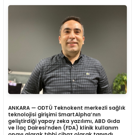
ANKARA —
ODTÜ Teknokent merkezli sağlık
teknolojisi girişimi SmartAlpha’nın
geliştirdiği yapay zeka yazılımı, ABD Gıda
ve İlaç Dairesi’nden (FDA) klinik kullanım
onayı alarak tıbbi cihaz olarak tanındı.