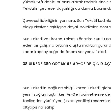
yüksek “A/Liderlik” puanını alarak tedarik zinciri s
Tekstil’in çevresel duyarlılığı da dünya basınında
Çevresel liderliğinin yanı sıra, Sun Tekstil kadı
aldığı cinsiyet eşitliğine dayalı politikaları deste
Sun Tekstil ve Ekoten Tekstil Yönetim Kurulu Bask
eden bir çalışma ortamı oluşturmaktan gurur duy
kadar kapsayıcılığa da önem veriyoruz.” dedi.
38 ÜLKEDE 380 ORTAK İLE AR-GE’DE ÇIĞIR AÇT
Sun Tekstil’in bağlı ortaklığı Ekoten Tekstil, g
yerini sağlamlaştırırken Ar-Ge faaliyetlerine d
faaliyetleri yürütüyor. Şirket, yenilikçi tasarımla
altyapısına sahip.