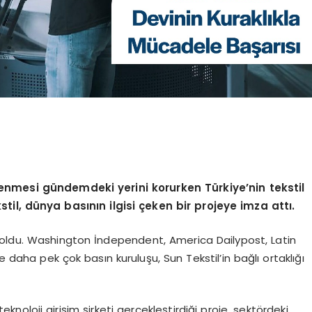
kenmesi gündemdeki yerini korurken Türkiye’nin tekstil
stil, dünya basının ilgisi çeken bir projeye imza attı.
 oldu. Washington İndependent, America Dailypost, Latin
aha pek çok basın kuruluşu, Sun Tekstil’in bağlı ortaklığı
 teknoloji girişim şirketi gerçekleştirdiği proje, sektördeki