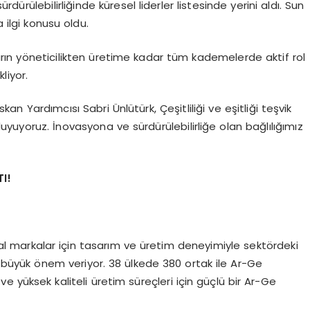
ürdürülebilirliğinde küresel liderler listesinde yerini aldı. Sun
 ilgi konusu oldu.
nların yöneticilikten üretime kadar tüm kademelerde aktif rol
kliyor.
an Yardımcısı Sabri Ünlütürk, Çeşitliliği ve eşitliği teşvik
uyoruz. İnovasyona ve sürdürülebilirliğe olan bağlılığımız
I!
lobal markalar için tasarım ve üretim deneyimiyle sektördeki
e büyük önem veriyor. 38 ülkede 380 ortak ile Ar-Ge
r ve yüksek kaliteli üretim süreçleri için güçlü bir Ar-Ge