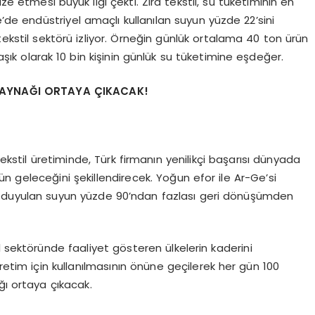
ze etmesi büyük ilgi çekti. Zira tekstil, su tüketiminin en
e’de endüstriyel amaçlı kullanılan suyun yüzde 22’sini
tekstil sektörü izliyor. Örneğin günlük ortalama 40 ton ürün
aşık olarak 10 bin kişinin günlük su tüketimine eşdeğer.
 KAYNAĞI ORTAYA ÇIKACAK!
tekstil üretiminde, Türk firmanın yenilikçi başarısı dünyada
ün geleceğini şekillendirecek. Yoğun efor ile Ar-Ge’si
aç duyulan suyun yüzde 90’ndan fazlası geri dönüşümden
l sektöründe faaliyet gösteren ülkelerin kaderini
retim için kullanılmasının önüne geçilerek her gün 100
ğı ortaya çıkacak.