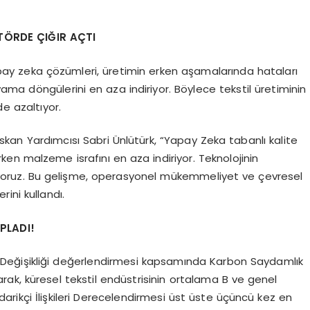
TÖRDE ÇIĞIR AÇTI
 yapay zeka çözümleri, üretimin erken aşamalarında hataları
ma döngülerini en aza indiriyor. Böylece tekstil üretiminin
de azaltıyor.
skan Yardımcısı Sabri Ünlütürk, “Yapay Zeka tabanlı kalite
rken malzeme israfını en aza indiriyor. Teknolojinin
nıyoruz. Bu gelişme, operasyonel mükemmeliyet ve çevresel
rini kullandı.
OPLADI!
klim Değişikliği değerlendirmesi kapsamında Karbon Saydamlık
larak, küresel tekstil endüstrisinin ortalama B ve genel
arikçi İlişkileri Derecelendirmesi üst üste üçüncü kez en