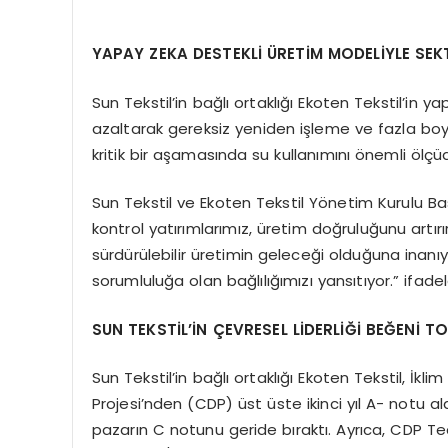
YAPAY ZEKA DESTEKLİ ÜRETİM MODELİYLE SEK
Sun Tekstil’in bağlı ortaklığı Ekoten Tekstil’in
azaltarak gereksiz yeniden işleme ve fazla boya
kritik bir aşamasında su kullanımını önemli ölçü
Sun Tekstil ve Ekoten Tekstil Yönetim Kurulu Ba
kontrol yatırımlarımız, üretim doğruluğunu artırı
sürdürülebilir üretimin geleceği olduğuna ina
sorumluluğa olan bağlılığımızı yansıtıyor.” ifadele
SUN TEKSTİL’İN ÇEVRESEL LİDERLİĞİ BEĞENİ T
Sun Tekstil’in bağlı ortaklığı Ekoten Tekstil, İ
Projesi’nden (CDP) üst üste ikinci yıl A- notu a
pazarın C notunu geride bıraktı. Ayrıca, CDP Ted