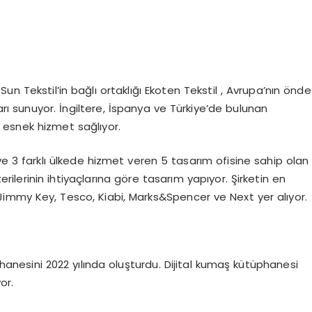
un Tekstil’in bağlı ortaklığı Ekoten Tekstil , Avrupa’nın önde
rı sunuyor. İngiltere, İspanya ve Türkiye’de bulunan
ve esnek hizmet sağlıyor.
ve 3 farklı ülkede hizmet veren 5 tasarım ofisine sahip olan
terilerinin ihtiyaçlarına göre tasarım yapıyor. Şirketin en
 Jimmy Key, Tesco, Kiabi, Marks&Spencer ve Next yer alıyor.
üphanesini 2022 yılında oluşturdu. Dijital kumaş kütüphanesi
or.