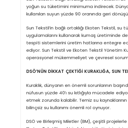
yoğun su tüketimini minimuma indirecek. Dünyada
kullanılan suyun yüzde 90 oranında geri dönüş
Sun Tekstil’in bağlı ortaklığı Ekoten Tekstil, su
uygulamalarını kullanarak kumaş üretiminde de
tespiti sistemlerini üretim hatlarına entegre ed
ediyor. Sun Tekstil ve Ekoten Tekstil Yönetim Ku
operasyonel mükemmeliyet ve çevresel sorumlulu
DSÖ’NÜN DİKKAT ÇEKTİĞİ KURAKLIĞA, SUN T
Kuraklık, dünyanın en önemli sorunlarının başın
nüfusun yüzde 40’ı su kıtlığıyla mücadele ediyo
etmek zorunda kalabilir. Temiz su kaynaklarının
bilinçsiz su kullanımı önemli rol oynuyor.
DSÖ ve Birleşmiş Miletler (BM), çeşitli projelerle