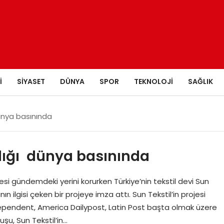
I
SIYASET
DÜNYA
SPOR
TEKNOLOJI
SAĞLIK
dünya basınında
klığı dünya basınında
si gündemdeki yerini korurken Türkiye’nin tekstil devi Sun
nın ilgisi çeken bir projeye imza attı. Sun Tekstil’in projesi
endent, America Dailypost, Latin Post başta olmak üzere
şu, Sun Tekstil’in…