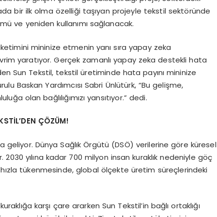
 bir ilk olma özelliği taşıyan projeyle tekstil sektöründe
ümü ve yeniden kullanımı sağlanacak.
 tüketimini mininize etmenin yanı sıra yapay zeka
vrim yaratıyor. Gerçek zamanlı yapay zeka destekli hata
en Sun Tekstil, tekstil üretiminde hata payını mininize
rulu Baskan Yardımcısı Sabri Ünlütürk, “Bu gelişme,
ğa olan bağlılığımızı yansıtıyor.” dedi.
EKSTİL’DEN ÇÖZÜM!
da geliyor. Dünya Sağlık Örgütü (DSÖ) verilerine göre küresel
r. 2030 yılına kadar 700 milyon insan kuraklık nedeniyle göç
 hızla tükenmesinde, global ölçekte üretim süreçlerindeki
 kuraklığa karşı çare ararken Sun Tekstil’in bağlı ortaklığı