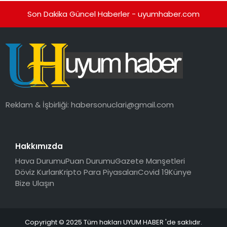
Son Dakika Güncel Haberler - uyumhaber.com
Reklam & İşbirliği:
habersonuclari@gmail.com
Hakkımızda
Hava Durumu
Puan Durumu
Gazete Manşetleri
Döviz Kurları
Kripto Para Piyasaları
Covid 19
Künye
Bize Ulaşın
Copyright © 2025 Tüm hakları UYUM HABER 'de saklıdır.