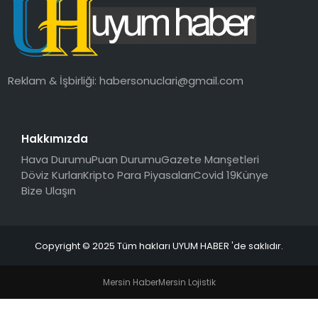
SAĞLIK
MAGAZIN
Reklam & İşbirliği:
habersonuclari@gmail.com
YAŞAM
Hakkımızda
Hava Durumu
Puan Durumu
Gazete Manşetleri
Döviz Kurları
Kripto Para Piyasaları
Covid 19
Künye
Bize Ulaşın
Copyright © 2025 Tüm hakları UYUM HABER 'de saklıdır.
Mersin Haber
Mersin Lojistik