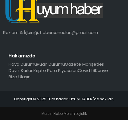
SAĞLIK
MAGAZIN
Reklam & İşbirliği:
habersonuclari@gmail.com
YAŞAM
Hakkımızda
Hava Durumu
Puan Durumu
Gazete Manşetleri
Döviz Kurları
Kripto Para Piyasaları
Covid 19
Künye
Bize Ulaşın
Copyright © 2025 Tüm hakları UYUM HABER 'de saklıdır.
Mersin Haber
Mersin Lojistik