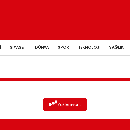
I
SIYASET
DÜNYA
SPOR
TEKNOLOJI
SAĞLIK
Yükleniyor...