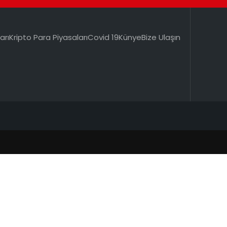
arı
Kripto Para Piyasaları
Covid 19
Künye
Bize Ulaşın