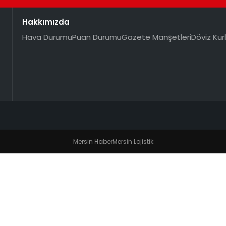
Hakkımızda
Hava Durumu
Puan Durumu
Gazete Manşetleri
Döviz Kurl
Mersin Haber
Mersin Lojistik