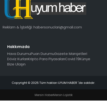
SAĞLIK
MAGAZIN
Reklam & İşbirliği:
habersonuclari@gmail.com
YAŞAM
Hakkımızda
Hava Durumu
Puan Durumu
Gazete Manşetleri
Döviz Kurları
Kripto Para Piyasaları
Covid 19
Künye
Bize Ulaşın
Copyright © 2025 Tüm hakları UYUM HABER 'de saklıdır.
Mersin Haber
Mersin Lojistik