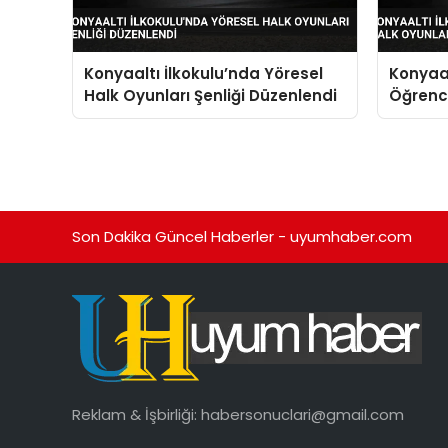
Konyaaltı İlkokulu’nda Yöresel
Konyaal
Halk Oyunları Şenliği Düzenlendi
Öğrenci
Oyunlar
Son Dakika Güncel Haberler - uyumhaber.com
Reklam & İşbirliği:
habersonuclari@gmail.com