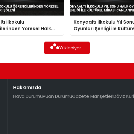
tı İlkokulu
Konyaaltı İlkokulu Yıl Son
lerinden Yöresel Halk
Oyunları Şenliği ile Kültüre
ı Şöleni
Canlandırdı
Yükleniyor...
Hakkımızda
Hava Durumu
Puan Durumu
Gazete Manşetleri
Döviz Kurl