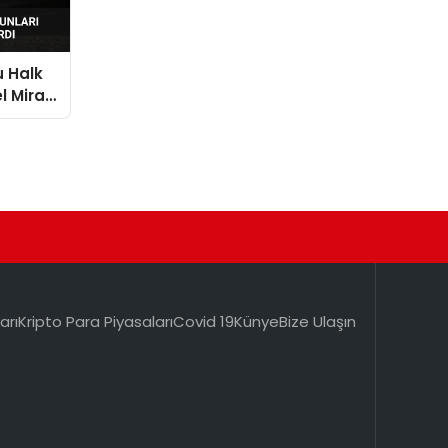
u Halk
l Mirası
arı
Kripto Para Piyasaları
Covid 19
Künye
Bize Ulaşın