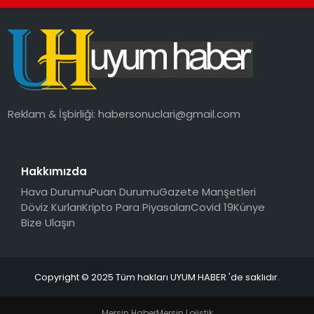
Reklam & İşbirliği:
habersonuclari@gmail.com
Hakkımızda
Hava Durumu
Puan Durumu
Gazete Manşetleri
Döviz Kurları
Kripto Para Piyasaları
Covid 19
Künye
Bize Ulaşın
Copyright © 2025 Tüm hakları UYUM HABER 'de saklıdır.
Mersin Haber
Mersin Lojistik