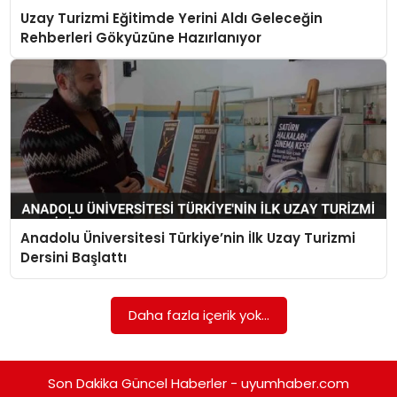
Uzay Turizmi Eğitimde Yerini Aldı Geleceğin
SAĞLIK
Rehberleri Gökyüzüne Hazırlanıyor
MAGAZIN
YAŞAM
Anadolu Üniversitesi Türkiye’nin İlk Uzay Turizmi
Dersini Başlattı
Daha fazla içerik yok...
Son Dakika Güncel Haberler - uyumhaber.com