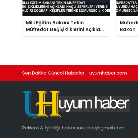
Milli Eğitim Bakanı Tekin
Müfreda
Müfredat Değişikliklerini Açıkladı
Bakan 
Haçlı Seferleri Yerine Saldırı
Seferler
Coğrafi Keşifler Yerine
Sömürge
Sömürgecilik Dedi
Son Dakika Güncel Haberler - uyumhaber.com
Reklam & İşbirliği:
habersonuclari@gmail.com