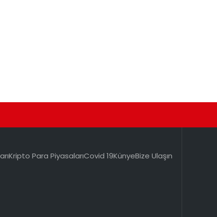
arı
Kripto Para Piyasaları
Covid 19
Künye
Bize Ulaşın