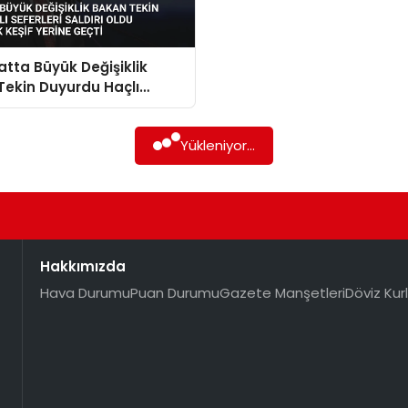
tta Büyük Değişiklik
Tekin Duyurdu Haçlı
i Saldırı Oldu
cilik Keşif Yerine Geçti
Yükleniyor...
Hakkımızda
Hava Durumu
Puan Durumu
Gazete Manşetleri
Döviz Kurl