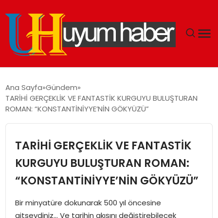
GÜNDEM
Ana Sayfa
Gündem
TARİHİ GERÇEKLİK VE FANTASTİK KURGUYU BULUŞTURAN
EKONOMI
ROMAN: “KONSTANTİNİYYE’NİN GÖKYÜZÜ”
SIYASET
TARİHİ GERÇEKLİK VE FANTASTİK
DÜNYA
KURGUYU BULUŞTURAN ROMAN:
“KONSTANTİNİYYE’NİN GÖKYÜZÜ”
SPOR
Bir minyatüre dokunarak 500 yıl öncesine
TEKNOLOJI
gitseydiniz… Ve tarihin akışını değiştirebilecek