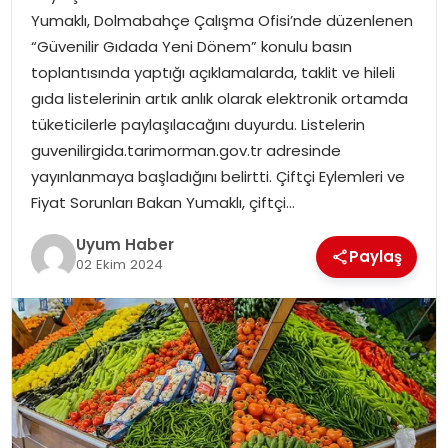
Yumaklı, Dolmabahçe Çalışma Ofisi’nde düzenlenen
SAĞLIK
“Güvenilir Gıdada Yeni Dönem” konulu basın
toplantısında yaptığı açıklamalarda, taklit ve hileli
MAGAZIN
gıda listelerinin artık anlık olarak elektronik ortamda
tüketicilerle paylaşılacağını duyurdu. Listelerin
YAŞAM
guvenilirgida.tarimorman.gov.tr adresinde
yayınlanmaya başladığını belirtti. Çiftçi Eylemleri ve
Fiyat Sorunları Bakan Yumaklı, çiftçi…
Uyum Haber
Paylaş
02 Ekim 2024