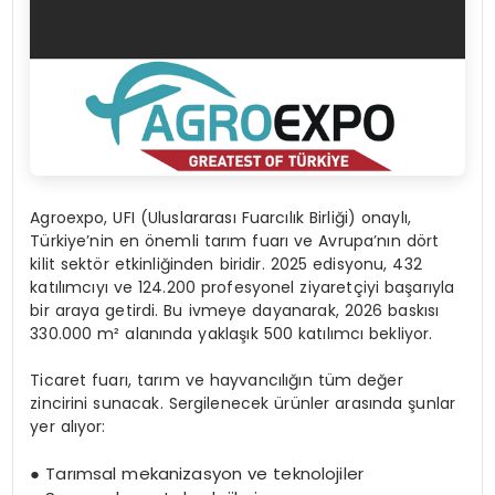
Agroexpo
, UFI (Uluslararası Fuarcılık Birliği) onaylı,
Türkiye’nin en
ö
nemli tarım fuarı ve Avrupa’nı
n d
ö
rt
kilit
sekt
ö
r etkinliğinden biridir. 2025 edisyonu, 432
katılımcıyı ve 124.200 profesyonel ziyaretçiyi başarıyla
bir araya getirdi. Bu ivmeye dayanarak, 2026 baskısı
330.000 m² alanında yaklaşık 500 katılımcı bekliyor.
Ticaret fuarı, tarım ve hayvancılığın tüm değer
zincirini sunacak. Sergilenecek ürünler arasında şunlar
yer alıyor:
●
Tarımsal mekanizasyon ve teknolojiler