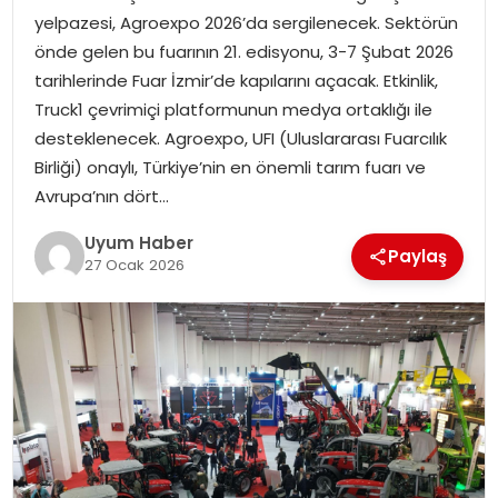
yelpazesi, Agroexpo 2026’da sergilenecek. Sektörün
SAĞLIK
önde gelen bu fuarının 21. edisyonu, 3-7 Şubat 2026
tarihlerinde Fuar İzmir’de kapılarını açacak. Etkinlik,
MAGAZIN
Truck1 çevrimiçi platformunun medya ortaklığı ile
desteklenecek. Agroexpo, UFI (Uluslararası Fuarcılık
YAŞAM
Birliği) onaylı, Türkiye’nin en önemli tarım fuarı ve
Avrupa’nın dört…
Uyum Haber
Paylaş
27 Ocak 2026