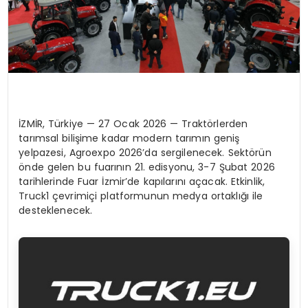
İZMİ
R, T
ürkiye
—
27 Ocak 2026
—
Trakt
ö
rlerden
tarımsal bilişime kadar modern tarımın geniş
yelpazesi,
Agroexpo
2026’da sergilenecek.
Sekt
ö
rün
ö
nde
gelen bu fuarının 21. edisyonu, 3-7 Şubat 2026
tarihlerinde Fuar İzmir’de kapılarını açacak. Etkinlik,
Truck1
çevrimiçi platformunun medya ortaklığı ile
desteklenecek.