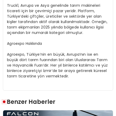
Truck1, Avrupa ve Asya genelinde tarım makineleri
ticareti için bir çevrimiçi pazar yeridir. Platform,
Türkiye’deki ç
ift
çiler, üreticiler ve
sekt
ö
rde
yer alan
kişiler tarafından aktif olarak kullanılmaktadır. Örneğin,
tarım ekipmanları 2025 yılında b
ö
lgede
kullanıcı ilgisi
açısından bir numaralı kategori olmuştur.
A
groexpo Hakk
ında
Agroexpo, T
ürkiye’nin
en büyük, Avrupa’nın ise en
büyü
k d
ö
rt
tarım fuarından biri olan Uluslararası Tarım
ve Hayvancılık Fuarı’dır. Her yıl binlerce katılımcı ve yüz
binlerce ziyaretçiyi İzmir’de bir araya getirerek küresel
tarım ticaretine y
ö
n vermektedir.
Benzer Haberler