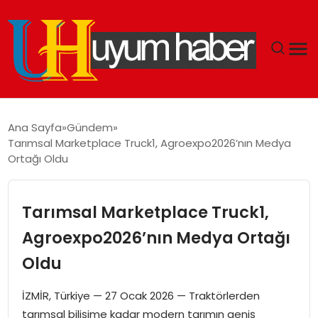
GÜNDEM
Ana Sayfa
Gündem
Tarımsal Marketplace Truck1, Agroexpo2026’nın Medya
EKONOMI
Ortağı Oldu
SIYASET
Tarımsal Marketplace Truck1,
DÜNYA
Agroexpo2026’nın Medya Ortağı
Oldu
SPOR
İZMİR, Türkiye — 27 Ocak 2026 — Traktörlerden
TEKNOLOJI
tarımsal bilişime kadar modern tarımın geniş