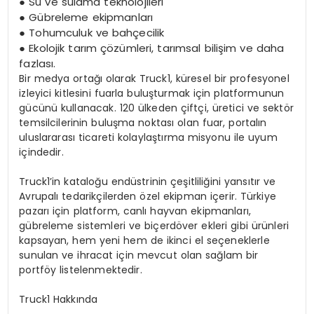
●
Su ve sulama teknolojileri
●
Gübreleme ekipmanları
●
Tohumculuk ve bahçecilik
●
Ekolojik tarım çözümleri, tarımsal bilişim ve daha
fazlası.
Bir medya ortağı olarak Truck1, küresel bir profesyonel
izleyici kitlesini fuarla buluşturmak için platformunun
gücünü kullanacak. 120 ülkeden ç
ift
çi
, üretici ve
sekt
ö
r
temsilcilerinin buluşma noktası olan fuar, portalın
uluslararası ticareti kolaylaştırma misyonu ile uyum
içindedir.
Truck1’in
kataloğ
u end
üstrinin
çeşitliliğini yansıtır ve
Avrupalı tedarikçilerden
ö
zel
ekipman içerir. Türkiye
pazarı için platform, canlı hayvan ekipmanları,
gübreleme sistemleri ve biç
erd
ö
ver ekleri gibi ürünleri
kapsayan,
hem yeni hem de ikinci el seçeneklerle
sunulan ve ihracat için mevcut olan sağlam bir
portf
ö
y listelenmektedir.
Truck1 Hakkında