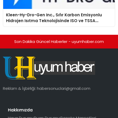
Kleen-Hy-Dro-Gen Inc., Sıfır Karbon Emisyonlu
Hidrojen Isıtma Teknolojisinde ISO ve TSSA
Düzenleyici Onaylarını Aldı
Son Dakika Güncel Haberler - uyumhaber.com
Reklam & İşbirliği:
habersonuclari@gmail.com
Hakkımızda
Hava Durumu
Puan Durumu
Gazete Manşetleri