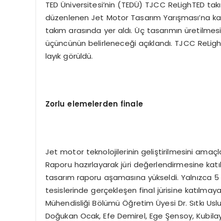
TED Üniversitesi’nin (TEDÜ) TJCC ReLighTED tak
düzenlenen Jet Motor Tasarım Yarışması’na ka
takım arasında yer aldı. Üç tasarımın üretilmesi
üçüncünün belirleneceği açıklandı. TJCC ReLigh
layık görüldü.
Zorlu elemelerden f
inale
Jet motor teknolojilerinin geliştirilmesini a
Raporu hazırlayarak jüri değerlendirmesine kat
tasarım raporu aşamasına yükseldi. Yalnızca 5 
tesislerinde gerçekleşen final jürisine katılm
Mühendisliği Bölümü Öğretim Üyesi Dr. Sıtkı Uslu
Doğukan Ocak, Efe Demirel, Ege Şensoy, Kubilay 