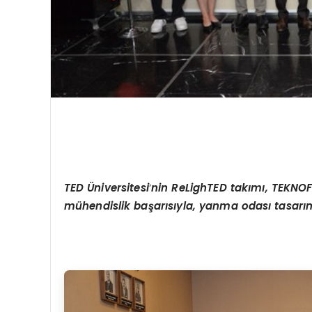
TED
Ü
niversitesi
’
nin ReLighTED takımı, TEKNOF
mühendislik başarısıyla, yanma odası tasarı