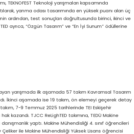
ımı, TEKNOFEST Teknoloji yarışmaları kapsamında
tılarak, yanma odası tasarımında en yüksek puanı alan üç
nin ardından, test sonuçları doğrultusunda birinci, ikinci ve
TED ayrıca, “Özgün Tasarım” ve “En İyi Sunum” ödüllerine
maçlayan yarışmada ilk aşamada 57 takım Kavramsal Tasarım
ıldı. İkinci aşamada ise 19 takım, ön elemeyi geçerek detay
takım, 7-9 Temmuz 2025 tarihlerinde TEI Eskişehir
aya hak kazandı. TJCC ReLighTED takımına, TEDÜ Makine
 danışmanlık yaptı. Makine Mühendisliği 4. sınıf öğrencileri
Çeliker ile Makine Mühendisliği Yüksek Lisans öğrencisi