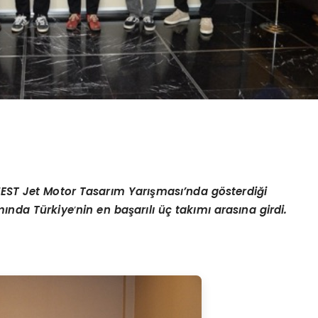
EST Jet Motor Tasarım Yarış
mas
ı’nda g
ö
sterdiği
mında Türkiye
’
nin en başarılı üç takımı arasına girdi.