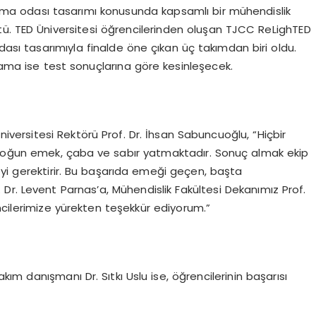
nma odası tasarımı konusunda kapsamlı bir mühendislik
ttü. TED Üniversitesi öğrencilerinden oluşan TJCC ReLighTED
odası tasarımıyla finalde öne çıkan üç takımdan biri oldu.
alama ise test sonuçlarına göre kesinleşecek.
iversitesi Rektörü Prof. Dr. İhsan Sabuncuoğlu, “Hiçbir
a yoğun emek, çaba ve sabır yatmaktadır. Sonuç almak ekip
eyi gerektirir. Bu başarıda emeği geçen, başta
Dr. Levent Parnas’a, Mühendislik Fakültesi Dekanımız Prof.
ncilerimize yürekten teşekkür ediyorum.”
m danışmanı Dr. Sıtkı Uslu ise, öğrencilerinin başarısı