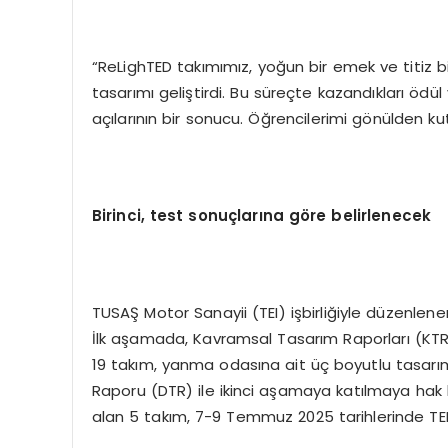
“ReLighTED takımımız, yoğun bir emek ve titiz bi
tasarımı geliştirdi. Bu süreçte kazandıkları ödül
açılarının bir sonucu. Öğrencilerimi gönülden ku
Birinci, test sonuçlarına g
ö
re belirlenecek
TUSAŞ Motor Sanayii (TEI) işbirliğiyle düzenle
İlk aşamada, Kavramsal Tasarım Raporları (KTR
19 takım, yanma odasına ait üç boyutlu tasarı
Raporu (DTR) ile ikinci aşamaya katılmaya hak
alan 5 takım, 7-9 Temmuz 2025 tarihlerinde TEI t