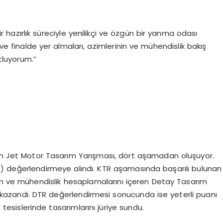
r hazırlık süreciyle yenilikçi ve özgün bir yanma odası
 ve finalde yer almaları, azimlerinin ve mühendislik bakış
tluyorum.”
nen Jet Motor Tasarım Yarışması, dört aşamadan oluşuyor.
) değerlendirmeye alındı. KTR aşamasında başarılı bulunan
m ve mühendislik hesaplamalarını içeren Detay Tasarım
 kazandı. DTR değerlendirmesi sonucunda ise yeterli puanı
esislerinde tasarımlarını jüriye sundu.