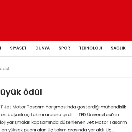
I
SIYASET
DÜNYA
SPOR
TEKNOLOJI
SAĞLIK
ödül
büyük ödül
ST Jet Motor Tasarım Yarışması’nda gösterdiği mühendislik
en başarılı üç takımı arasına girdi. TED Üniversitesi’nin
loji yarışmaları kapsamında düzenlenen Jet Motor Tasarım
 en yüksek puanı alan üç takım arasında yer aldı. Üç…